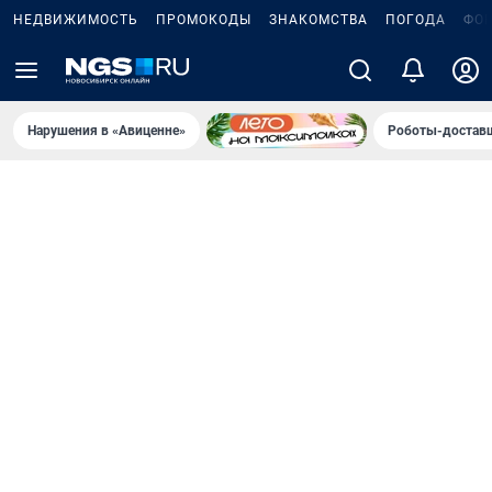
НЕДВИЖИМОСТЬ
ПРОМОКОДЫ
ЗНАКОМСТВА
ПОГОДА
ФО
Нарушения в «Авиценне»
Роботы-доставщ