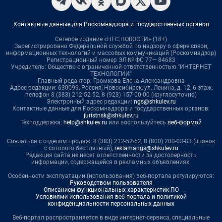
Контактные данные для Роскомнадзора и государственных органов
Сетевое издание «НГС.НОВОСТИ» (18+)
Зарегистрировано Федеральной службой по надзору в сфере связи,
информационных технологий и массовых коммуникаций (Роскомнадзор)
Регистрационный номер ЭЛ № ФС 77— 84683
Учредитель: Общество с ограниченной ответственностью "ИНТЕРНЕТ
ТЕХНОЛОГИИ"
Главный редактор: Громкова Елена Александровна
Адрес редакции: 630099, Россия, Новосибирск, ул. Ленина, д. 12, 6 этаж,
телефон 8 (383) 212-52-52, 8 (923) 157-00-00 (круглосуточно)
Электронный адрес редакции:
ngs@shkulev.ru
Контактные данные для Роскомнадзора и государственных органов:
juristnsk@shkulev.ru
Техподдержка:
help@shkulev.ru
или воспользуйтесь
веб-формой
Связаться с отделом продаж: 8 (383) 212-52-52, 8 (800) 200-03-83 (звонок
с сотового бесплатный),
reklamangs@shkulev.ru
Редакция сайта не несет ответственности за достоверность
информации, содержащейся в рекламных объявлениях.
Особенности эксплуатации (использования) веб-портала регулируются:
Руководством пользователя
Описанием функциональных характеристик ПО
Условиями использования веб-портала и политикой
конфиденциальности персональных данных
Веб-портал распространяется в виде интернет-сервиса, специальные