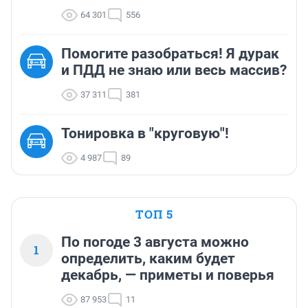
64 301
556
Помогите разобраться! Я дурак
и ПДД не знаю или весь массив?
37 311
381
Тонировка в "круговую"!
4 987
89
ТОП 5
По погоде 3 августа можно
1
определить, каким будет
декабрь, — приметы и поверья
87 953
11