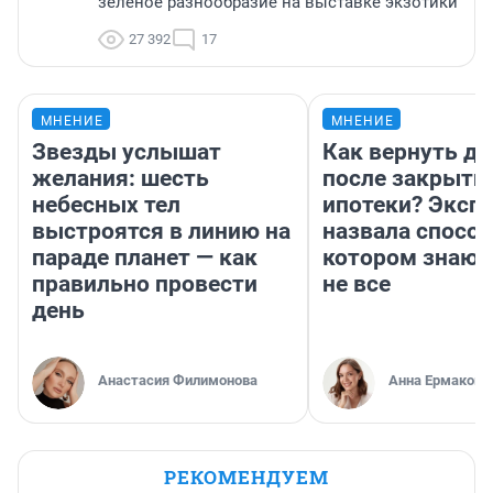
зелёное разнообразие на выставке экзотики
27 392
17
МНЕНИЕ
МНЕНИЕ
Звезды услышат
Как вернуть де
желания: шесть
после закрыти
небесных тел
ипотеки? Эксп
выстроятся в линию на
назвала способ
параде планет — как
котором знают
правильно провести
не все
день
Анастасия Филимонова
Анна Ермакова
РЕКОМЕНДУЕМ