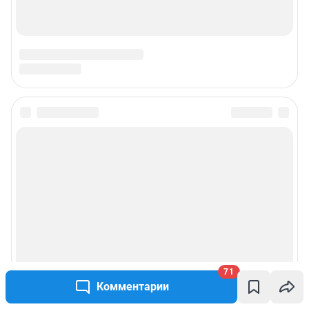
Техподдержка
Предвыборная агитация
Статистика канала в MAX
Все города сети
Мобильное приложение
Google Play
App Store
App Gallery
RuStore
71
Мы в соцсетях
Комментарии