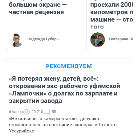
большом экране —
проехали 2000
честная рецензия
километров по 
машине — стои
того
Надежда Губарь
Екатерина Лит
РЕКОМЕНДУЕМ
«Я потерял жену, детей, всё»:
откровения экс-рабочего уфимской
«Лампочки» о долгах по зарплате и
закрытии завода
6 часов
20 710
55
«Не вольеры, а камеры пыток»: девушка
пожаловалась на состояние экопарка «Лотос» в
Уссурийске