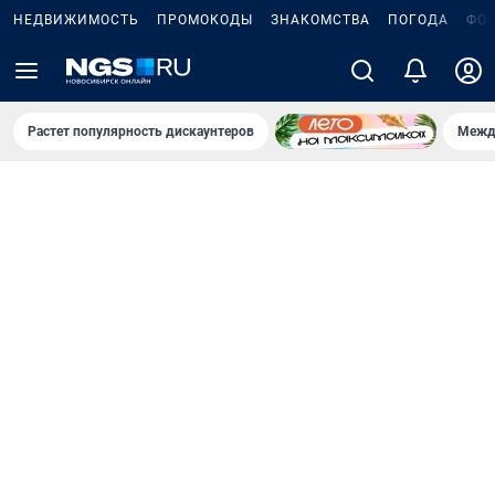
НЕДВИЖИМОСТЬ
ПРОМОКОДЫ
ЗНАКОМСТВА
ПОГОДА
ФО
Растет популярность дискаунтеров
Межд