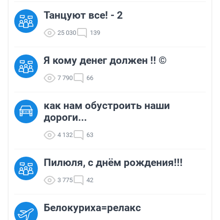
Танцуют все! - 2
25 030
139
Я кому денег должен !! ©
7 790
66
как нам обустроить наши
дороги...
4 132
63
Пилюля, с днём рождения!!!
3 775
42
Белокуриха=релакс