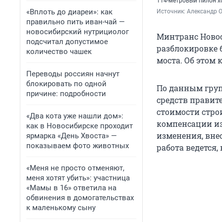
114-метровый пилон х
«Вплоть до диареи»: как
Источник: 
Александр 
правильно пить иван-чай —
новосибирский нутрициолог
Минтранс Новос
подсчитал допустимое
разблокировке 
количество чашек
моста. Об этом
Переводы россиян начнут
блокировать по одной
По данным груп
причине: подробности
средств правит
стоимости стро
«Два кота уже нашли дом»:
компенсации из
как в Новосибирске проходит
изменения, вне
ярмарка «День Хвоста» —
показываем фото животных
работа ведется,
«Меня не просто отменяют,
меня хотят убить»: участница
«Мамы в 16» ответила на
обвинения в домогательствах
к маленькому сыну