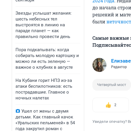
сентября
2024 года
. Неда
до начала строи
Звезды услышат желания:
решений и мате
шесть небесных тел
были
неточнос
выстроятся в линию на
параде планет — как
правильно провести день
Самые важные н
Подписывайтесь
Пора подкапывать: когда
собирать молодую картошку и
Елизаве
можно ли есть зеленую —
важное о клубнях в августе
Редактор
На Кубани горит НПЗ из-за
Четвертый мост
атаки беспилотников: есть
пострадавшие. Главное о
ночных налетах
2
Ушел от жены с двумя
детьми. Как главный качок
Увидели опечатку? В
«Уральских пельменей» в 54
года закрутил роман с