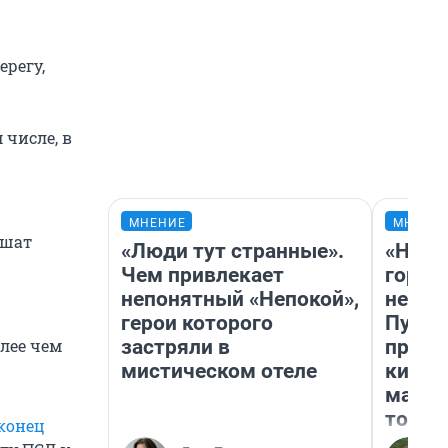
ерегу,
 числе, в
МНЕНИЕ
МНЕНИ
ршат
«Люди тут странные».
«Нет 
Чем привлекает
городо
непонятный «Непокой»,
недоф
герои которого
Путеш
застряли в
проех
олее чем
мистическом отеле
килом
машин
того
конец