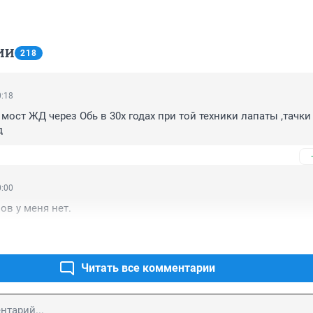
ИИ
218
0:18
ост ЖД через Обь в 30х годах при той техники лапаты ,тачки 
д
0:00
слов у меня нет.
Читать все комментарии