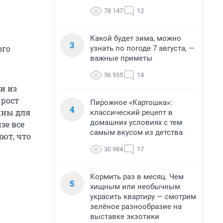
78 147
12
Какой будет зима, можно
3
ого
узнать по погоде 7 августа, —
важные приметы
56 935
14
и из
 рост
Пирожное «Картошка»:
4
пны для
классический рецепт в
домашних условиях с тем
зе все
самым вкусом из детства
ют, что
30 984
17
Кормить раз в месяц. Чем
5
хищным или необычным
украсить квартиру — смотрим
зелёное разнообразие на
выставке экзотики