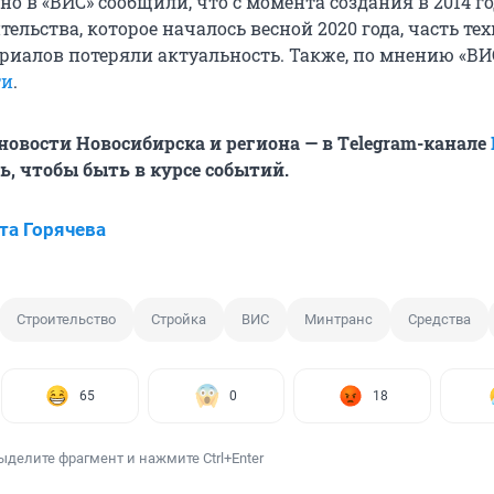
вно в «ВИС» сообщили, что с момента создания в 2014 г
тельства, которое началось весной 2020 года, часть те
риалов потеряли актуальность. Также, по мнению «ВИС
ти
.
овости Новосибирска и региона — в Тelegram-канале
, чтобы быть в курсе событий.
та Горячева
Строительство
Стройка
ВИС
Минтранс
Средства
65
0
18
ыделите фрагмент и нажмите Ctrl+Enter