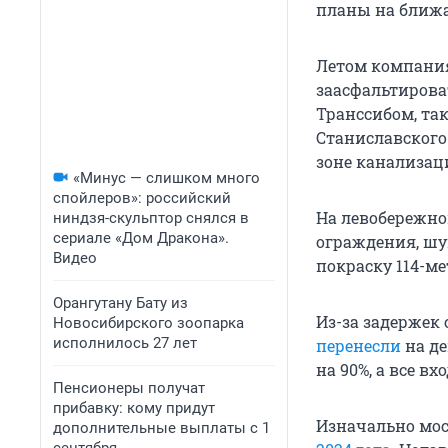
планы на ближа
Летом компания
заасфальтирова
Транссибом, та
Станиславского.
зоне канализац
«Минус — слишком много
спойлеров»: российский
На левобережно
ниндзя-скульптор снялся в
сериале «Дом Дракона».
ограждения, шу
Видео
покраску 114-ме
Орангутану Бату из
Из-за задержек
Новосибирского зоопарка
исполнилось 27 лет
перенесли
на де
на 90%, а все в
Пенсионеры получат
прибавку: кому придут
Изначально мост
дополнительные выплаты с 1