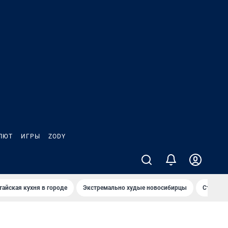
ЛЮТ
ИГРЫ
ZODY
тайская кухня в городе
Экстремально худые новосибирцы
Старт те