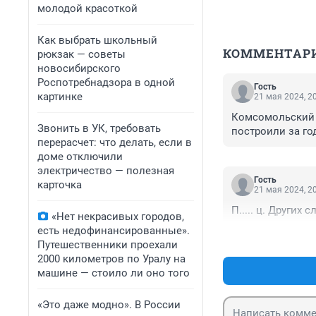
молодой красоткой
Как выбрать школьный
КОММЕНТАР
рюкзак — советы
новосибирского
Роспотребнадзора в одной
Гость
картинке
21 мая 2024, 2
Комсомольский м
Звонить в УК, требовать
построили за го
перерасчет: что делать, если в
доме отключили
электричество — полезная
Гость
карточка
21 мая 2024, 2
П..... ц. Других 
«Нет некрасивых городов,
есть недофинансированные».
Путешественники проехали
2000 километров по Уралу на
машине — стоило ли оно того
«Это даже модно». В России