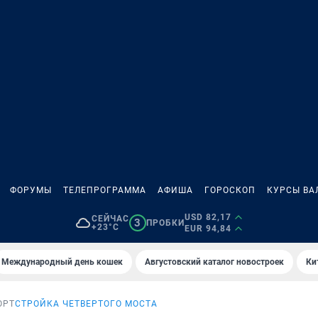
ФОРУМЫ
ТЕЛЕПРОГРАММА
АФИША
ГОРОСКОП
КУРСЫ ВА
USD 82,17
СЕЙЧАС
3
ПРОБКИ
+23°C
EUR 94,84
Международный день кошек
Августовский каталог новостроек
Ки
ОРТ
СТРОЙКА ЧЕТВЕРТОГО МОСТА