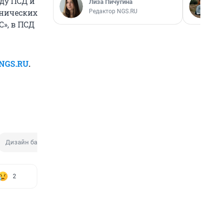
оду ПСД и
Лиза Пичугина
хнических
Редактор NGS.RU
», в ПСД
NGS.RU
.
Дизайн банкнот
2