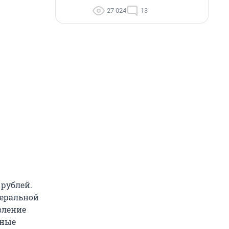
27 024
13
рублей.
деральной
вление
нные