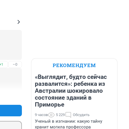
РЕКОМЕНДУЕМ
+1
–0
«Выглядит, будто сейчас
развалится»: ребенка из
Австралии шокировало
состояние зданий в
+0
–0
Приморье
9 часов
5 229
Обсудить
Ученый в изгнании: какую тайну
хранит могила профессора