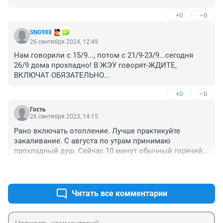
+0
–0
SNG988
26 сентября 2024, 12:49
Нам говорили с 15/9..., потом с 21/9-23/9...сегодня 
26/9 дома прохладно! В ЖЭУ говорят-ЖДИТЕ, 
ВКЛЮЧАТ ОБЯЗАТЕЛЬНО...
+0
–0
Гость
26 сентября 2023, 14:15
Рано включать отопление. Лучше практикуйте 
закаливание. С августа по утрам принимаю 
прохладный душ. Сейчас 10 минут обычный горячий и 
потом 5 минут холодный. Результат на лицо: скинул 5 
+1
–1
кг, кожа как у младенца, энергии как у атомной 
электростанции, платежи за горячую воду снизились 
на 30 %, женщины в трамвае активно знакомятся.
Читать все комментарии