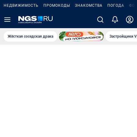
НЕДВИЖИМОСТЬ
ПРОМОКОДЫ
ЗНАКОМСТВА
ПОГОДА
ФО
Жёсткая соседская драка
Застройщики V