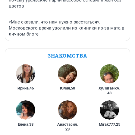
почему уральские парни массово оставили жен без
цветов
«Мне сказали, что нам нужно расстаться».
Московского врача уволили из клиники из-за мата в
личном блоге
ЗНАКОМСТВА
Ирина
,
46
Юлия
,
50
ХуЛиГаНкА
,
43
Елена
,
38
Анастасия
,
Mirak777
,
25
29