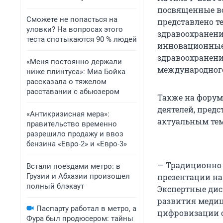
посвященные во
Сможете не попасться на
представлено т
уловки? На вопросах этого
здравоохранени
теста спотыкаются 90 % людей
инновационные 
здравоохранени
«Меня постоянно держали
международного
ниже плинтуса»: Миа Бойка
рассказала о тяжелом
расставании с абьюзером
Также на форум
деятелей, пред
«Антикризисная мера»:
актуальным тем
правительство временно
разрешило продажу и ввоз
бензина «Евро-2» и «Евро-3»
— Традиционно 
Встали поездами метро: в
Грузии и Абхазии произошел
презентации на
полный блэкаут
Экспертные дис
развития медиц
Паспарту работал в метро, а
цифровизации о
Фура был продюсером: тайны