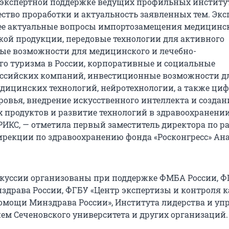
 экспертной поддержке ведущих профильных институт
ество проработки и актуальность заявленных тем. Эк
ее актуальные вопросы импортозамещения медицинс
ой продукции, передовые технологии для активного
вые возможности для медицинского и лечебно-
го туризма в России, корпоративные и социальные
ссийских компаний, инвестиционные возможности д
дицинских технологий, нейротехнологии, а также ци
ровья, внедрение искусственного интеллекта и созда
продуктов и развитие технологий в здравоохранении
РИКС, — отметила первый заместитель директора по р
ирекции по здравоохранению фонда «Росконгресс» Ан
куссии организованы при поддержке ФМБА России, Ф
драва России, ФГБУ «Центр экспертизы и контроля к
мощи Минздрава России», Института лидерства и уп
ем Сеченовского университета и других организаций.