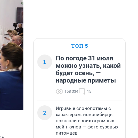
ТОП 5
По погоде 31 июля
1
можно узнать, какой
будет осень, —
народные приметы
158 034
15
Игривые слонопотамы с
2
характером: новосибирцы
показали своих огромных
мейн-кунов — фото суровых
питомцев
»,