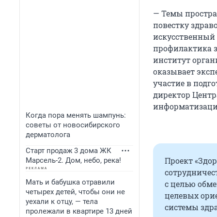
— Темы простра
повестку здрав
искусственный 
профилактика з
институт орга
оказывает экс
участие в подг
директор Центр
информатизации
Когда пора менять шампунь:
советы от новосибирского
дерматолога
Старт продаж 3 дома ЖК
Проект «Здо
Марсель-2. Дом, небо, река!
сотрудничес
Мать и бабушка отравили
с целью обм
четырех детей, чтобы они не
целевых ори
уехали к отцу, — тела
системы здр
пролежали в квартире 13 дней