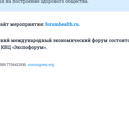
х на построение здорового общества.
айт мероприятия:
forumhealth.ru
.
ский международный экономический форум состоится
, КВЦ «Экспофорум».
ИНН 7706412930.
roscongress.org
.