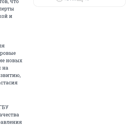
ов, что
сперты
кой и
ля
фровые
ние новых
 на
азвитию,
астасия
ГБУ
ачества
равления