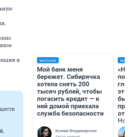
льную
и,
онно
вное
изации и
МНЕНИЕ
МНЕНИ
Мой банк меня
«Нико
бережет. Сибирячка
побед
хотела снять 200
главн
тысяч рублей, чтобы
этого
погасить кредит — к
бьет 
ней домой приехала
прока
бществ
служба безопасности
отзыв
Нолан
й,
Ксения Владимирская
Автор мнения