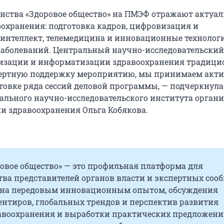
нства «Здоровое общество» на ПМЭФ отражают актуа
оохранения: подготовка кадров, цифровизация и
интеллект, телемедицина и инновационные технологи
аболеваний. Центральный научно-исследовательский
низации и информатизации здравоохранения традици
пертную поддержку мероприятию, мы принимаем акти
отовке ряда сессий деловой программы, — подчеркнула
ального научно-исследовательского института орган
 здравоохранения Ольга Кобякова.
ровое общество» — это профильная платформа для
тва представителей органов власти и экспертных соо
ена передовым инновационным опытом, обсуждения
ентиров, глобальных трендов и перспектив развития
авоохранения и выработки практических предложени