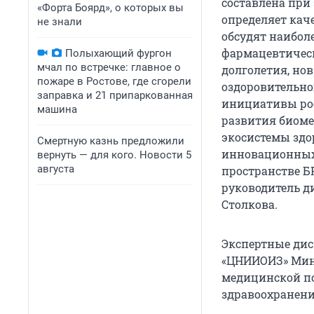
составлена при
«Форта Боярд», о которых вы
определяет кач
не знали
обсудят наибол
фармацевтическ
Полыхающий фургон
мчал по встречке: главное о
долголетия, но
пожаре в Ростове, где сгорели
оздоровительно
заправка и 21 припаркованная
инициативы ро
машина
развития биоме
экосистемы здо
Смертную казнь предложили
инновационных 
вернуть — для кого. Новости 5
августа
пространстве Б
руководитель д
Столкова.
Экспертные дис
«ЦНИИОИЗ» Минз
медицинской по
здравоохранени