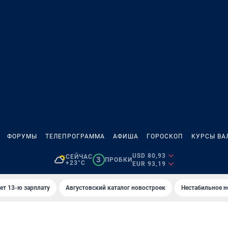
ФОРУМЫ
ТЕЛЕПРОГРАММА
АФИША
ГОРОСКОП
КУРСЫ ВА
USD 80,93
СЕЙЧАС
3
ПРОБКИ
+23°C
EUR 93,19
ет 13-ю зарплату
Августовский каталог новостроек
Нестабильное н