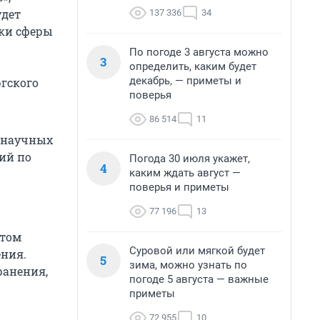
удет
137 336
34
оки сферы
По погоде 3 августа можно
3
определить, каким будет
декабрь, — приметы и
гского
поверья
86 514
11
и научных
ий по
Погода 30 июля укажет,
4
каким ждать август —
поверья и приметы
77 196
13
стом
Суровой или мягкой будет
ения.
5
зима, можно узнать по
ранения,
погоде 5 августа — важные
приметы
72 955
10