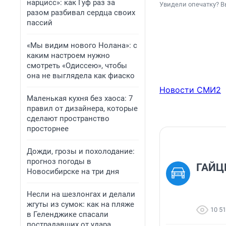
нарцисс»: как Гуф раз за
Увидели опечатку? В
разом разбивал сердца своих
пассий
«Мы видим нового Нолана»: с
каким настроем нужно
смотреть «Одиссею», чтобы
она не выглядела как фиаско
Новости СМИ2
Маленькая кухня без хаоса: 7
правил от дизайнера, которые
сделают пространство
просторнее
Дожди, грозы и похолодание:
прогноз погоды в
ГАЙЦ
Новосибирске на три дня
Несли на шезлонгах и делали
жгуты из сумок: как на пляже
10 5
в Геленджике спасали
пострадавших от удара