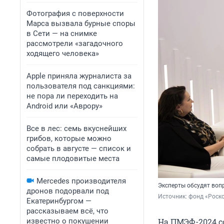
Фотография с поверхности
Марса вызвала бурные споры
в Сети — на снимке
рассмотрели «загадочного
ходящего человека»
Apple приняла журналиста за
пользователя под санкциями:
не пора ли переходить на
Android или «Аврору»
Все в лес: семь вкуснейших
грибов, которые можно
собрать в августе — список и
самые плодовитые места
Mercedes производителя
Эксперты обсудят во
дронов подорвали под
Источник: 
фонд «Роско
Екатеринбургом —
рассказываем всё, что
известно о покушении
На ПМЭФ-2024 с