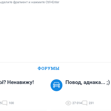
ыделите фрагмент и нажмите Ctrl+Enter
ФОРУМЫ
Ы? Ненавижу!
Повод, аднака... ;)
15
100
27 014
231