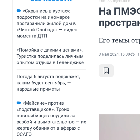
Erid: 2SDnjcNJkEm
На ПМЭФ
«Скрылись в кустах»:
подростки на иномарке
простра
протаранили жилой дом в
«Чистой Слободе» — видео
момента ДТП
Его темы от
«Помойка с дикими ценами».
3 мая 2024, 15:00
1
Туристка поделилась личным
опытом отдыха в Геленджике
Погода 6 августа подскажет,
каким будет сентябрь, —
народные приметы
«Майские» против
«подставщиков». Троих
новосибирцев осудили за
разбой и вымогательство — их
жертву обвиняют в аферах с
ОСАГО