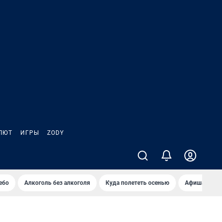
ЛЮТ
ИГРЫ
ZODY
ебо
Алкоголь без алкоголя
Куда полететь осенью
Афиша на ав