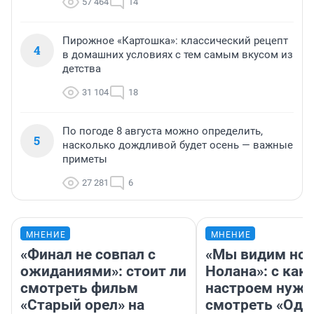
57 464
14
Пирожное «Картошка»: классический рецепт
4
в домашних условиях с тем самым вкусом из
детства
31 104
18
По погоде 8 августа можно определить,
5
насколько дождливой будет осень — важные
приметы
27 281
6
МНЕНИЕ
МНЕНИЕ
«Финал не совпал с
«Мы видим нов
ожиданиями»: стоит ли
Нолана»: с как
смотреть фильм
настроем нужн
«Старый орел» на
смотреть «Оди