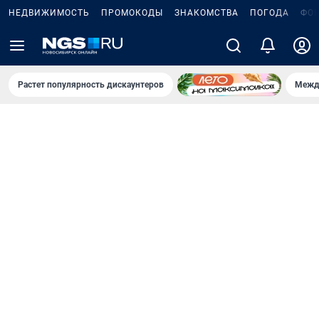
НЕДВИЖИМОСТЬ
ПРОМОКОДЫ
ЗНАКОМСТВА
ПОГОДА
ФО
Растет популярность дискаунтеров
Межд