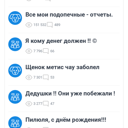
Все мои подопечные - отчеты.
151 532
489
Я кому денег должен !! ©
7 796
66
Щенок метис чау заболел
7 301
53
Дедушки !! Они уже побежали !
3 277
47
Пилюля, с днём рождения!!!