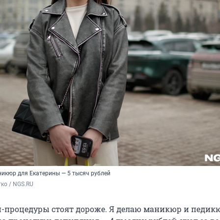
никюр для Екатерины — 5 тысяч рублей
ко / NGS.RU 
и-процедуры стоят дороже. Я делаю маникюр и педикю