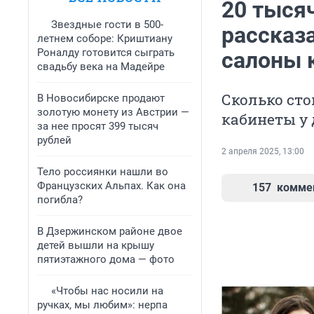
20 тыся
Звездные гости в 500-
рассказ
летнем соборе: Криштиану
Роналду готовится сыграть
салоны 
свадьбу века на Мадейре
Сколько сто
В Новосибирске продают
золотую монету из Австрии —
кабинеты у 
за нее просят 399 тысяч
рублей
2 апреля 2025, 13:00
Тело россиянки нашли во
Французских Альпах. Как она
157
комме
погибла?
В Дзержинском районе двое
детей вышли на крышу
пятиэтажного дома — фото
«Чтобы нас носили на
ручках, мы любим»: нерпа