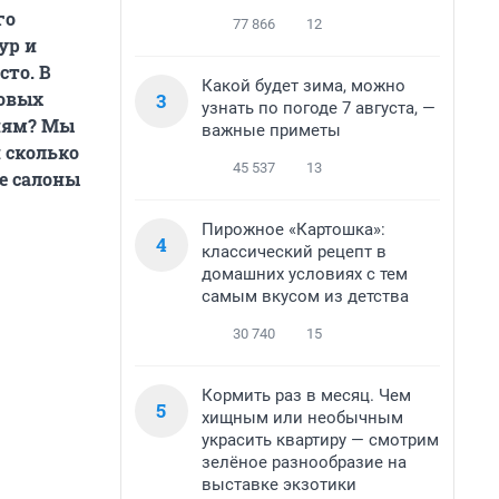
го
77 866
12
ур и
сто. В
Какой будет зима, можно
товых
3
узнать по погоде 7 августа, —
ниям? Мы
важные приметы
 сколько
45 537
13
е салоны
Пирожное «Картошка»:
4
классический рецепт в
домашних условиях с тем
самым вкусом из детства
30 740
15
Кормить раз в месяц. Чем
5
хищным или необычным
украсить квартиру — смотрим
зелёное разнообразие на
выставке экзотики