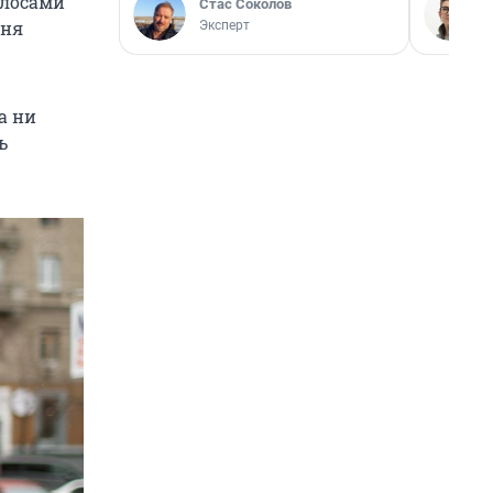
олосами
Стас Соколов
еня
Эксперт
а ни
ь