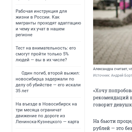
Рабочая инструкция для
жизни в России. Как
мигранты проходят адаптацию
и чему их учат в нашем
регионе
Тест на внимательность: его
смогут пройти только 5%
людей — вы в их числе?
Александра считает, ч
Один погиб, второй выжил:
Источник: 
Андрей Борт
новосибирца задержали по
делу об убийстве — его искали
«Хочу попробова
35 лет
рекомендаций в
На въезде в Новосибирск на
говорит девушк
три месяца ограничат
движение по дороге из
На бьюти проце
Ленинска-Кузнецкого — карта
рублей — это б