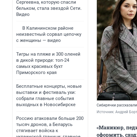
Сергеевна, которую спасли
бельком, стала звездой Сети.
Видео
В Калининском районе
неизвестный сорвал цепочку
с женщины — видео
Тигры на пляже и 300 оленей
в дикой природе: топ-24
самых красивых бухт
Приморского края
Бесплатные концерты, новые
выставки и фестиваль ухи:
собрали главные события
выходных в Новосибирске
Сибирячки рассказали,
Источник: 
Андрей Борт
Россию атаковали больше 200
тысяч дронов, а Беларусь
«Маникюр, педи
стягивает войска к
оформить, сходи
украинской границе: главное