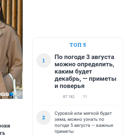
ТОП 5
По погоде 3 августа
1
можно определить,
каким будет
декабрь, — приметы
и поверья
87 182
11
Суровой или мягкой будет
2
зима, можно узнать по
рови
погоде 5 августа — важные
приметы
ть