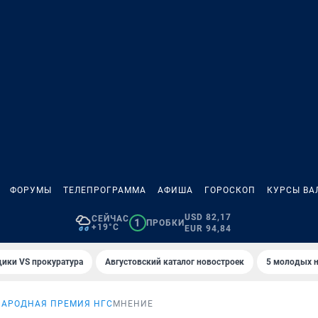
ФОРУМЫ
ТЕЛЕПРОГРАММА
АФИША
ГОРОСКОП
КУРСЫ ВА
USD 82,17
СЕЙЧАС
1
ПРОБКИ
+19°C
EUR 94,84
ики VS прокуратура
Августовский каталог новостроек
5 молодых н
НАРОДНАЯ ПРЕМИЯ НГС
МНЕНИЕ