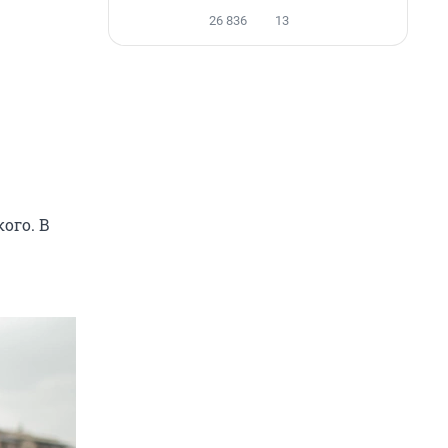
26 836
13
ого. В