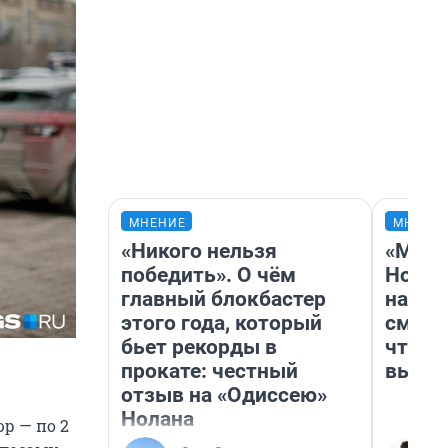
МНЕНИЕ
МНЕНИ
«Никого нельзя
«Мы в
победить». О чём
Нолан
главный блокбастер
настр
этого года, который
смотр
бьет рекорды в
чтобы
прокате: честный
выгля
отзыв на «Одиссею»
Нолана
р — по 2