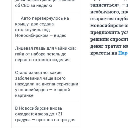
записаться», —
об СВО за неделю
необычного, пр
старается подби
Авто перевернулось на
крышу: два седана
Новосибирске о
столкнулись под
предложить усл
Новосибирском — видео
решили спросит
денег тратят н
Лицевая гладь для чайников:
красоты на
Нар
гайд от набора петель до
первого готового изделия
Стало известно, какие
заболевания чаще всего
находили на диспансеризации
у новосибирцев — в одной
картинке
В Новосибирске вновь
ожидается жара до +31
градуса — прогноз на три дня