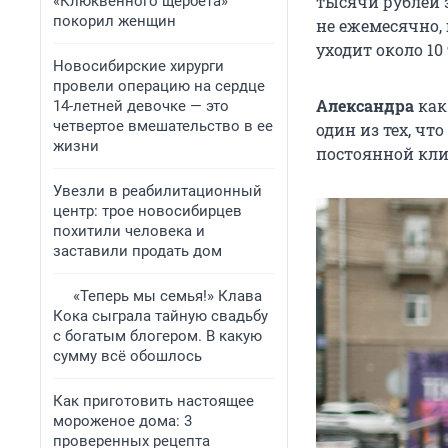
тысячи рублей з
«Клюквенного щербета»
покорил женщин
не ежемесячно, 
уходит около 10
Новосибирские хирурги
провели операцию на сердце
Александра
как
14-летней девочке — это
четвертое вмешательство в ее
один из тех, чт
жизни
постоянной кли
Увезли в реабилитационный
центр: трое новосибирцев
похитили человека и
заставили продать дом
«Теперь мы семья!» Клава
Кока сыграла тайную свадьбу
с богатым блогером. В какую
сумму всё обошлось
Как приготовить настоящее
мороженое дома: 3
проверенных рецепта