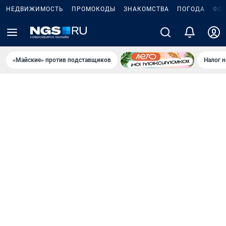
НЕДВИЖИМОСТЬ
ПРОМОКОДЫ
ЗНАКОМСТВА
ПОГОДА
ФО
«Майские» против подставщиков
Налог 