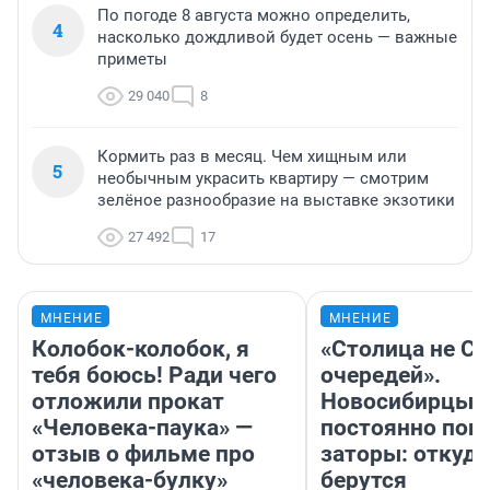
По погоде 8 августа можно определить,
4
насколько дождливой будет осень — важные
приметы
29 040
8
Кормить раз в месяц. Чем хищным или
5
необычным украсить квартиру — смотрим
зелёное разнообразие на выставке экзотики
27 492
17
МНЕНИЕ
МНЕНИЕ
Колобок-колобок, я
«Столица не Си
тебя боюсь! Ради чего
очередей».
отложили прокат
Новосибирцы
«Человека-паука» —
постоянно поп
отзыв о фильме про
заторы: откуда
«человека-булку»
берутся