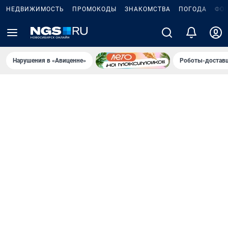
НЕДВИЖИМОСТЬ
ПРОМОКОДЫ
ЗНАКОМСТВА
ПОГОДА
ФО
Нарушения в «Авиценне»
Роботы-доставщ