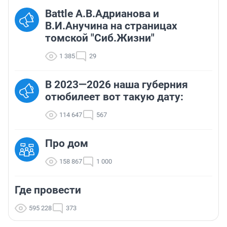
Battle А.В.Адрианова и
В.И.Анучина на страницах
томской "Сиб.Жизни"
1 385
29
В 2023—2026 наша губерния
отюбилеет вот такую дату:
114 647
567
Про дом
158 867
1 000
Где провести
595 228
373