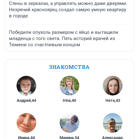
Стены в зеркалах, а управлять можно даже дверями.
Незрячий красноярец создал самую умную квартиру
в городе
Победили опухоль размером с яйцо и вытащили
младенца с того света. Пять историй врачей из
Тюмени со счастливым концом
ЗНАКОМСТВА
Андрей
,
44
Irina
,
40
Ната
,
43
Ирина
,
44
Марина
,
54
Александр
,