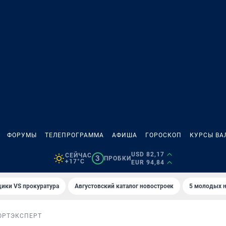
ФОРУМЫ
ТЕЛЕПРОГРАММА
АФИША
ГОРОСКОП
КУРСЫ ВА
USD 82,17
СЕЙЧАС
3
ПРОБКИ
+17°C
EUR 94,84
ики VS прокуратура
Августовский каталог новостроек
5 молодых н
ОРТ
ЭКСПЕРТ