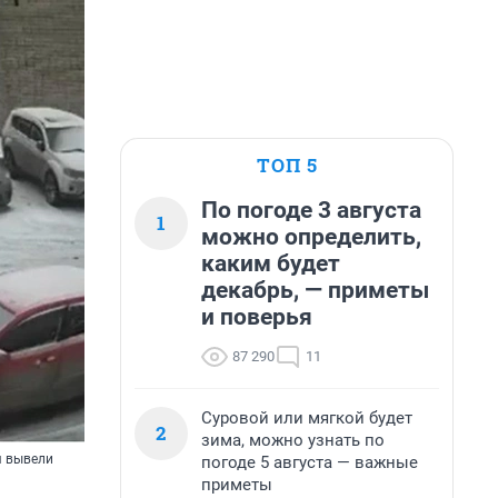
ТОП 5
По погоде 3 августа
1
можно определить,
каким будет
декабрь, — приметы
и поверья
87 290
11
Суровой или мягкой будет
2
зима, можно узнать по
я вывели
погоде 5 августа — важные
приметы