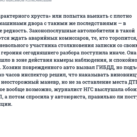
ено Максимом Колесниковым
арактерного хруста» или попытка выехать с плотно
машинами двора с такими же последствиями — в
е редкость. Законопослушные автолюбители в такой
тся ждать аварийных комиссаров, те, кто торопится
невольного участника столкновения записки со сво
 героиня сегодняшнего разбора поступила иначе. Она
шло в зоне действия камеры наблюдения, и спокойно
. Хозяин поврежденного авто вызвал ГИБДД, но под
ко часов инспектор решил, что наказывать виновниц
а неосторожный маневр, но не за оставление места ДТ
кое вообще возможно, журналист НГС выслушала обои
, а потом спросила у автоюриста, правильно ли пос
иции.