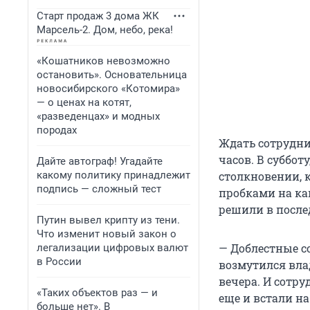
Старт продаж 3 дома ЖК
Марсель-2. Дом, небо, река!
«Кошатников невозможно
остановить». Основательница
новосибирского «Котомира»
— о ценах на котят,
«разведенцах» и модных
породах
Ждать сотрудни
часов. В субботу
Дайте автограф! Угадайте
какому политику принадлежит
столкновении, 
подпись — сложный тест
пробками на ка
решили в после
Путин вывел крипту из тени.
Что изменит новый закон о
— Доблестные с
легализации цифровых валют
в России
возмутился вла
вечера. И сотр
«Таких объектов раз — и
еще и встали на
больше нет». В