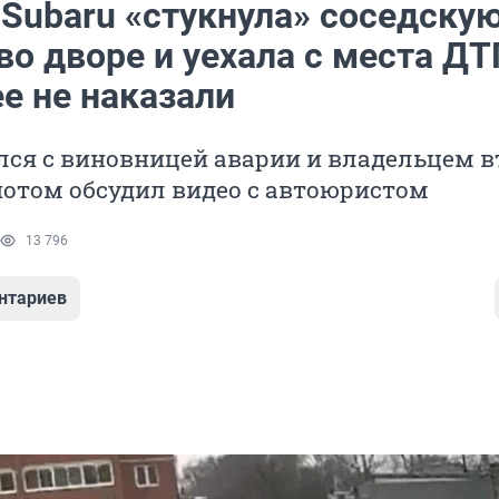
 Subaru «стукнула» соседску
во дворе и уехала с места ДТ
е не наказали
лся с виновницей аварии и владельцем в
потом обсудил видео с автоюристом
13 796
нтариев