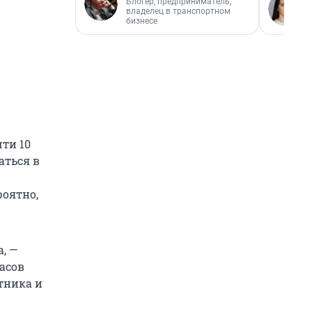
Блогер, предприниматель,
владелец в транспортном
бизнесе
ти 10
аться в
роятно,
, —
асов
тника и