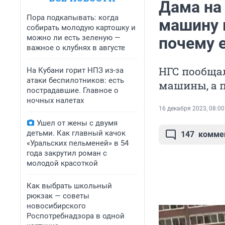
Дама на
Пора подкапывать: когда
машину 
собирать молодую картошку и
можно ли есть зеленую —
почему е
важное о клубнях в августе
НГС пообща
На Кубани горит НПЗ из-за
атаки беспилотников: есть
машины, а 
пострадавшие. Главное о
ночных налетах
16 декабря 2023, 08:00
Ушел от жены с двумя
детьми. Как главный качок
147
комме
«Уральских пельменей» в 54
года закрутил роман с
молодой красоткой
Как выбрать школьный
рюкзак — советы
новосибирского
Роспотребнадзора в одной