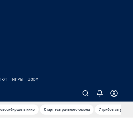
ЛЮТ
ИГРЫ
ZODY
овосибирцев в кино
Старт театрального сезона
7 грибов августа