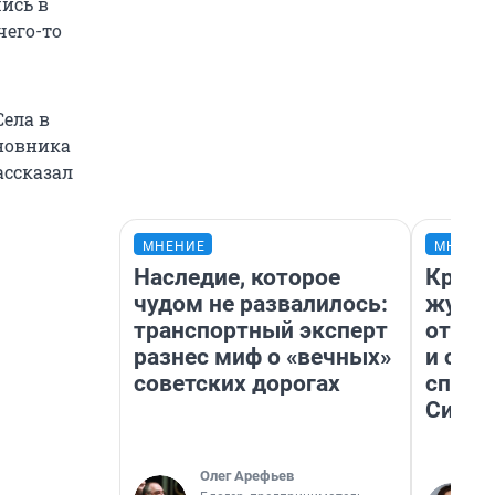
ись в
чего-то
Села в
иновника
ассказал
МНЕНИЕ
МНЕНИ
Наследие, которое
Красн
чудом не развалилось:
журна
транспортный эксперт
отпус
разнес миф о «вечных»
и объ
советских дорогах
споре
Сибир
Олег Арефьев