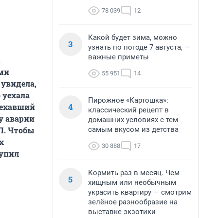
78 039
12
Какой будет зима, можно
3
узнать по погоде 7 августа, —
важные приметы
,
ими
55 951
14
 увидела,
 уехала
Пирожное «Картошка»:
4
ъехавший
классический рецепт в
у аварии
домашних условиях с тем
самым вкусом из детства
П. Чтобы
х
30 888
17
тупил
Кормить раз в месяц. Чем
5
хищным или необычным
украсить квартиру — смотрим
зелёное разнообразие на
выставке экзотики