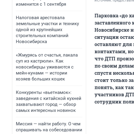
Источник: 
предоставл
изменится с 1 сентября
Парковка «до х
Налоговая арестовала
заставленного 
земельные участки и технику
Новосибирске н
одной из крупнейших
строительных компаний
ситуации остаю
Новосибирска
оставляют для 
контактами, но
«Жмурясь от счастья, лакала
что ДТП произо
суп из кастрюли». Как
по своим делам
новосибирцы уживаются с
спустя несколь
мейн-кунами — истории
хозяев больших кошек
стоит только з
понять, как та
Конкуренты «вьетнамок»:
участников ДТП
заведения с китайской кухней
сотрудник пол
захватывают город — обзор
самых интересных новинок
Миссия — найти работу. О чем
спрашивать на собеседовании