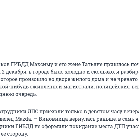
ков ГИБДД Максиму и его жене Татьяне пришлось поч
, 2 декабря, в городе было холодно и скользко, и разбир
которое произошло во дворе жилого дома и не чревато
кой-нибудь оживленной магистрали, полицейские, ве
днюю очередь.
отрудники ДПС приехали только в девятом часу вечера
делец Mazda. — Виновница вернулась раньше, в семь ч
удники ГИБДД не оформили покидание места ДТП учас
 ее сторону.