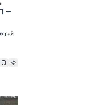
ю
П —
торой