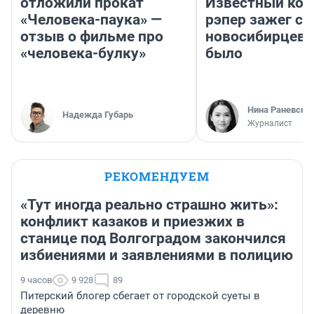
отложили прокат
Известный кор
«Человека-паука» —
рэпер зажег с 
отзыв о фильме про
новосибирцев: 
«человека-булку»
было
Нина Раневска
Надежда Губарь
Журналист
РЕКОМЕНДУЕМ
«Тут иногда реально страшно жить»:
конфликт казаков и приезжих в
станице под Волгоградом закончился
избиениями и заявлениями в полицию
9 часов
9 928
89
Питерский блогер сбегает от городской суеты в
деревню