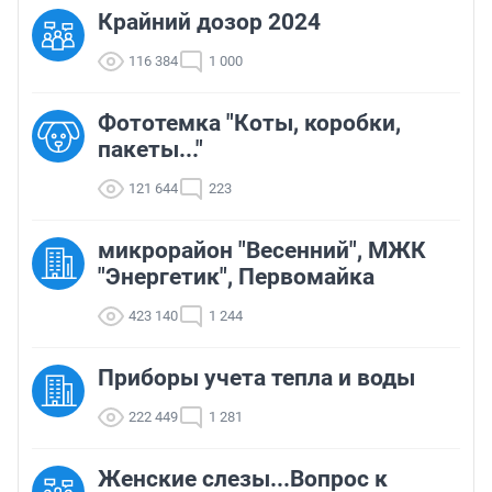
Крайний дозор 2024
116 384
1 000
Фототемка "Коты, коробки,
пакеты..."
121 644
223
микрорайон "Весенний", МЖК
"Энергетик", Первомайка
423 140
1 244
Приборы учета тепла и воды
222 449
1 281
Женские слезы...Вопрос к