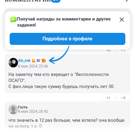
Гость
9 мая 2024, 04:40
Получай награды за комментарии и другие 
задания!
Скотч на бампере с переходом на крыло доставляет.

Выводы страховой, скорее всего, верные.

Подробнее в профиле
Но непонятно: почему они не стали упираться... вроде 
дело для них вполне выигрышное.
+0
–1
Alx_nsk
8 мая 2024, 22:46
На заметку тем кто верещит о "бесполезности 
ОСАГО".

С физ.лица такую сумму будешь получать лет 30.
+1
–0
Гость
8 мая 2024, 20:42
что значить в 12 раз больше, чем хотела? она вообще 
не хотела, т.е. 0