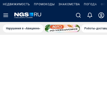
НЕДВИЖИМОСТЬ
ПРОМОКОДЫ
ЗНАКОМСТВА
ПОГОДА
ФО
Нарушения в «Авиценне»
Роботы-доставщ