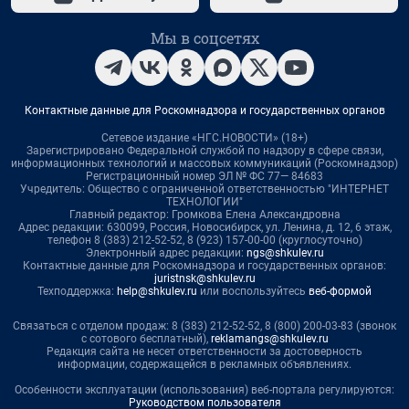
Мы в соцсетях
Контактные данные для Роскомнадзора и государственных органов
Сетевое издание «НГС.НОВОСТИ» (18+)
Зарегистрировано Федеральной службой по надзору в сфере связи,
информационных технологий и массовых коммуникаций (Роскомнадзор)
Регистрационный номер ЭЛ № ФС 77— 84683
Учредитель: Общество с ограниченной ответственностью "ИНТЕРНЕТ
ТЕХНОЛОГИИ"
Главный редактор: Громкова Елена Александровна
Адрес редакции: 630099, Россия, Новосибирск, ул. Ленина, д. 12, 6 этаж,
телефон 8 (383) 212-52-52, 8 (923) 157-00-00 (круглосуточно)
Электронный адрес редакции:
ngs@shkulev.ru
Контактные данные для Роскомнадзора и государственных органов:
juristnsk@shkulev.ru
Техподдержка:
help@shkulev.ru
или воспользуйтесь
веб-формой
Связаться с отделом продаж: 8 (383) 212-52-52, 8 (800) 200-03-83 (звонок
с сотового бесплатный),
reklamangs@shkulev.ru
Редакция сайта не несет ответственности за достоверность
информации, содержащейся в рекламных объявлениях.
Особенности эксплуатации (использования) веб-портала регулируются:
Руководством пользователя