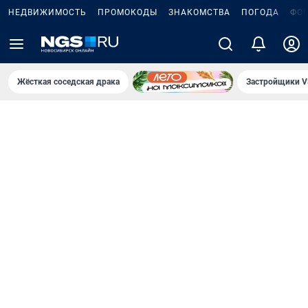
НЕДВИЖИМОСТЬ
ПРОМОКОДЫ
ЗНАКОМСТВА
ПОГОДА
ФО
Жёсткая соседская драка
Застройщики V