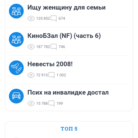
Ищу женщину для семьи
135 852
674
КиноБЗал (NF) (часть 6)
187 782
746
Невесты 2008!
72 915
1 002
Псих на инвалидке достал
15 788
199
ТОП 5