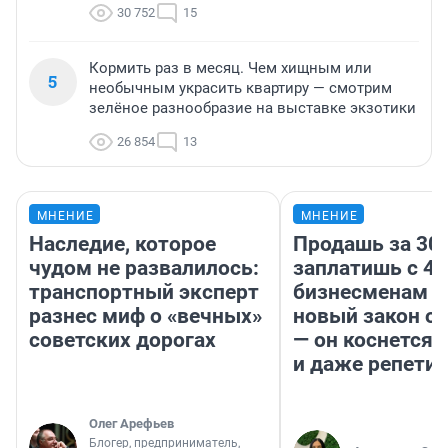
30 752
15
Кормить раз в месяц. Чем хищным или
5
необычным украсить квартиру — смотрим
зелёное разнообразие на выставке экзотики
26 854
13
МНЕНИЕ
МНЕНИЕ
Наследие, которое
Продашь за 300
чудом не развалилось:
заплатишь с 40
транспортный эксперт
бизнесменам г
разнес миф о «вечных»
новый закон о 
советских дорогах
— он коснется 
и даже репети
Олег Арефьев
Блогер, предприниматель,