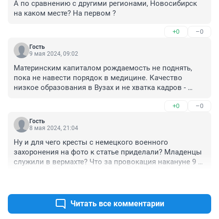
А по сравнению с другими регионами, Новосибирск 
на каком месте? На первом ?
+0
–0
Гость
9 мая 2024, 09:02
Материнским капиталом рождаемость не поднять, 
пока не навести порядок в медицине. Качество 
низкое образования в Вузах и не хватка кадров - 
основные проблемы. И новые здания поликлиник и 
+0
–0
больниц и даже новое оборудование - не решают эти 
вопросы.
Гость
8 мая 2024, 21:04
Ну и для чего кресты с немецкого военного 
захоронения на фото к статье приделали? Младенцы 
служили в вермахте? Что за провокация накануне 9 
мая?
+0
–1
Читать все комментарии