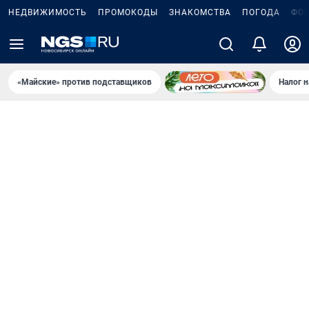
НЕДВИЖИМОСТЬ
ПРОМОКОДЫ
ЗНАКОМСТВА
ПОГОДА
ФО
«Майские» против подставщиков
Налог 