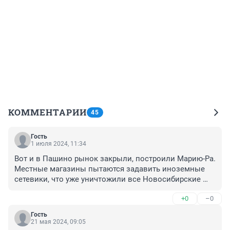
КОММЕНТАРИИ
45
Гость
1 июля 2024, 11:34
Вот и в Пашино рынок закрыли, построили Марию-Ра. 
Местные магазины пытаются задавить иноземные 
сетевики, что уже уничтожили все Новосибирские 
сети и почти поглотили наш город и область. И 
+0
–0
продукцию местную стараються не реализтвыватб. 
Своё везут.
Гость
21 мая 2024, 09:05