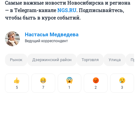
Самые важные новости Новосибирска и региона
— в Тelegram-канале
NGS.RU
. Подписывайтесь,
чтобы быть в курсе событий.
Настасья Медведева
Ведущий корреспондент
Рынок
Дзержинский район
Торговля
Улица
Про
5
7
1
2
3