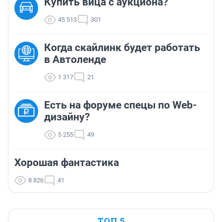
Купить вица с аукциона?
45 513
301
Когда скайлинк будет работать
в Автоленде
1 317
21
Есть на форуме спецы по Web-
дизайну?
5 255
49
Хорошая фантастика
8 826
41
ТОП 5