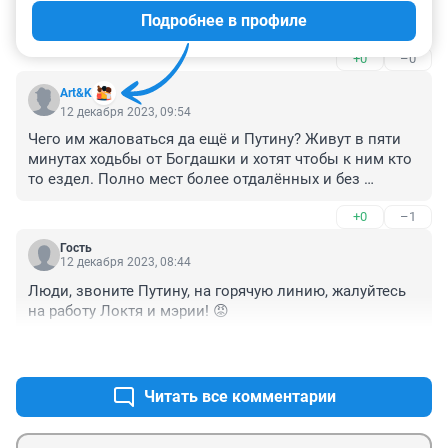
Надо звонить и звонить на прямую линию. А потом 
Подробнее в профиле
писать в администрацию президента. Массово, всем. 
И не только по конкретному маршруту. А на тему: 
+0
–0
уберите этих бездарных руководителей
Art&K
12 декабря 2023, 09:54
Чего им жаловаться да ещё и Путину? Живут в пяти 
минутах ходьбы от Богдашки и хотят чтобы к ним кто 
то ездел. Полно мест более отдалённых и без 
транспорта.
+0
–1
Гость
12 декабря 2023, 08:44
Люди, звоните Путину, на горячую линию, жалуйтесь 
на работу Локтя и мэрии! 😡
+0
–0
Читать все комментарии