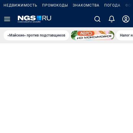
НЕДВИЖИМОСТЬ
ПРОМОКОДЫ
ЗНАКОМСТВА
ПОГОДА
ФО
«Майские» против подставщиков
Налог 