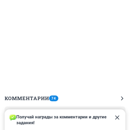
КОММЕНТАРИИ
74
Гость
12 декабря 2023, 15:36
Получай награды за комментарии и другие 
задания!
Ответ они написали! Кому нужны их лживые отписки! 