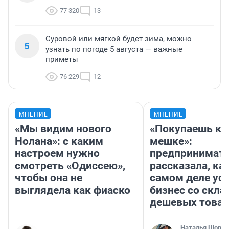
77 320
13
Суровой или мягкой будет зима, можно
5
узнать по погоде 5 августа — важные
приметы
76 229
12
МНЕНИЕ
МНЕНИЕ
«Мы видим нового
«Покупаешь ко
Нолана»: с каким
мешке»:
настроем нужно
предпринимат
смотреть «Одиссею»,
рассказала, как
чтобы она не
самом деле ус
выглядела как фиаско
бизнес со скл
дешевых това
Наталья Шорох