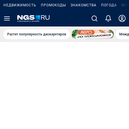
НЕДВИЖИМОСТЬ
ПРОМОКОДЫ
ЗНАКОМСТВА
ПОГОДА
ФО
Растет популярность дискаунтеров
Межд