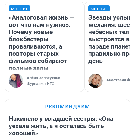
МНЕНИЕ
МНЕНИЕ
«Аналоговая жизнь —
Звезды услыш
вот что нам нужно».
желания: шест
Почему новые
небесных тел
блокбастеры
выстроятся в 
проваливаются, а
параде планет 
повторы старых
правильно про
фильмов собирают
день
полные залы
Алёна Золотухина
Анастасия Фил
Журналист НГС
РЕКОМЕНДУЕМ
Накипело у младшей сестры: «Она
уехала жить, а я осталась быть
хорошей»