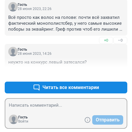
Гость
28 июня 2023, 22:26
Всё просто как волос на голове: почти всё захватил 
фактический монополистсбер, у него самые высокие 
поборы за эквайринг. Греф против чтоб его лишили 
многомиллиардной прибыли с общественного 
+0
–0
транспорта, вот и пришла указка из Москвы отменить 
конкурс на более выгодный банк.
Гость
28 июня 2023, 14:26
неужто на конкурс левый затесался?
+1
–0
Читать все комментарии
Гость
Отправить
Войти