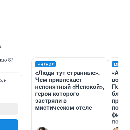
е
ию S7.
МНЕНИЕ
МНЕНИ
«Люди тут странные».
«Анал
Чем привлекает
вот ч
о, и
непонятный «Непокой»,
Почем
герои которого
блокб
застряли в
прова
мистическом отеле
повто
фильм
полны