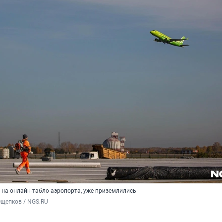
 на онлайн-табло аэропорта, уже приземлились
Ощепков / NGS.RU