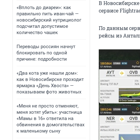
В Новосибирске
«Вплоть до диареи»: как
сервисе Flightr
правильно пить иван-чай —
новосибирский нутрициолог
подсчитал допустимое
По данным серв
количество чашек
рейсы из Антал
Переводы россиян начнут
блокировать по одной
причине: подробности
«Два кота уже нашли дом»:
как в Новосибирске проходит
ярмарка «День Хвоста» —
показываем фото животных
«Меня не просто отменяют,
меня хотят убить»: участница
«Мамы в 16» ответила на
обвинения в домогательствах
к маленькому сыну