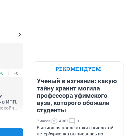
РЕКОМЕНДУЕМ
+0
–0
Ученый в изгнании: какую
тайну хранит могила
профессора уфимского
 
вуза, которого обожали
 в ИПП. 
покойно 
студенты
+0
–0
7 часов
4 387
3
Выжившая после атаки с кислотой
петербурженка выписалась из