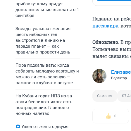
прибавку: кому придут
дополнительные выплаты с 1
сентября
Недавно на рей
пассажира
, кот
Звезды услышат желания:
шесть небесных тел
выстроятся в линию на
Обновлено
. В 
параде планет — как
Толмачево выпо
правильно провести день
вылет связаны 
Пора подкапывать: когда
собирать молодую картошку и
Елизаве
можно ли есть зеленую —
Редактор
важное о клубнях в августе
На Кубани горит НПЗ из-за
Самолет
S7 Ai
атаки беспилотников: есть
пострадавшие. Главное о
ночных налетах
0
Ушел от жены с двумя