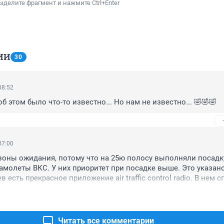
ыделите фрагмент и нажмите Ctrl+Enter
ИИ
30
08:52
б этом было что-то известно... Но нам не известно... 🤣🤣🤣
07:00
зоны ожидания, потому что на 25ю полосу выполняли посадку
молеты ВКС. У них приоритет при посадке выше. Это указано
в есть прекрасное приложение air traffic control radio. В нем с
ть весь радиообмен OVB онлайн
Читать все комментарии