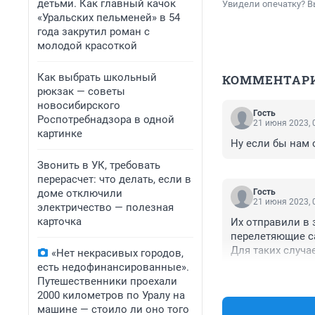
детьми. Как главный качок
Увидели опечатку? В
«Уральских пельменей» в 54
года закрутил роман с
молодой красоткой
Как выбрать школьный
КОММЕНТАР
рюкзак — советы
новосибирского
Гость
Роспотребнадзора в одной
21 июня 2023, 
картинке
Ну если бы нам о
Звонить в УК, требовать
перерасчет: что делать, если в
доме отключили
Гость
21 июня 2023, 
электричество — полезная
карточка
Их отправили в 
перелетяющие са
Для таких случае
«Нет некрасивых городов,
можно прослуша
есть недофинансированные».
Путешественники проехали
2000 километров по Уралу на
машине — стоило ли оно того