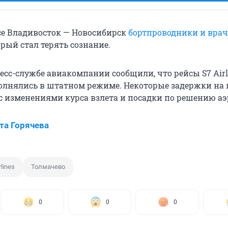
се Владивосток — Новосибирск
бортпроводники и врач
орый стал терять сознание.
пресс-службе авиакомпании сообщили, что
рейсы S7 Airl
лнялись в штатном режиме. Некоторые задержки на 
с изменениями курса взлета и посадки по решению а
та Горячева
rlines
Толмачево
0
0
0