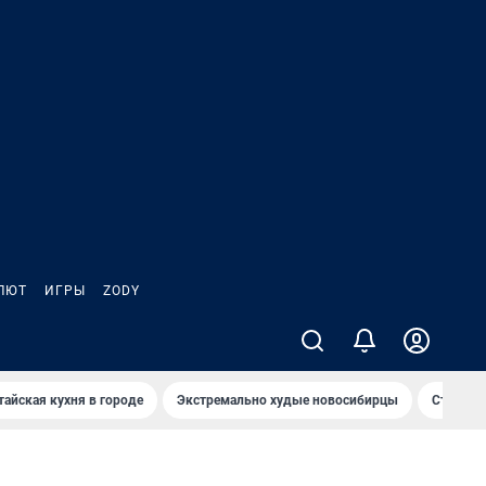
ЛЮТ
ИГРЫ
ZODY
тайская кухня в городе
Экстремально худые новосибирцы
Старт те