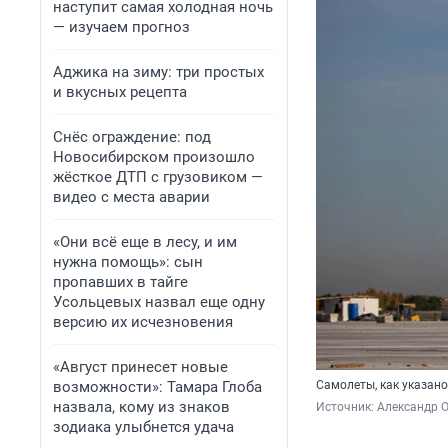
наступит самая холодная ночь
— изучаем прогноз
Аджика на зиму: три простых
и вкусных рецепта
Снёс ограждение: под
Новосибирском произошло
жёсткое ДТП с грузовиком —
видео с места аварии
«Они всё еще в лесу, и им
нужна помощь»: сын
пропавших в тайге
Усольцевых назвал еще одну
версию их исчезновения
«Август принесет новые
возможности»: Тамара Глоба
Самолеты, как указано
назвала, кому из знаков
Источник: 
Александр 
зодиака улыбнется удача