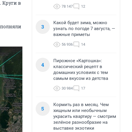
 Круги в
78 147
12
Какой будет зима, можно
3
ыполняли
узнать по погоде 7 августа, —
важные приметы
56 936
14
Пирожное «Картошка»:
4
классический рецепт в
домашних условиях с тем
самым вкусом из детства
30 984
17
Кормить раз в месяц. Чем
5
хищным или необычным
украсить квартиру — смотрим
зелёное разнообразие на
выставке экзотики