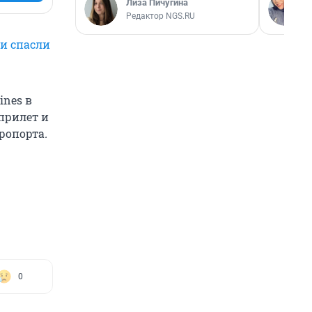
Лиза Пичугина
Редактор NGS.RU
и спасли
ines в
прилет и
эропорта
.
0