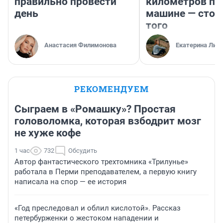
правильно провести
километров по 
день
машине — стои
того
Анастасия Филимонова
Екатерина Лит
РЕКОМЕНДУЕМ
Сыграем в «Ромашку»? Простая
головоломка, которая взбодрит мозг
не хуже кофе
1 час
732
Обсудить
Автор фантастического трехтомника «Трилунье»
работала в Перми преподавателем, а первую книгу
написала на спор — ее история
«Год преследовал и облил кислотой». Рассказ
петербурженки о жестоком нападении и