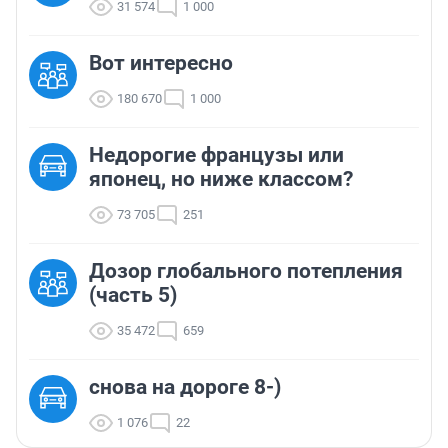
31 574
1 000
Вот интересно
180 670
1 000
Недорогие французы или
японец, но ниже классом?
73 705
251
Дозор глобального потепления
(часть 5)
35 472
659
снова на дороге 8-)
1 076
22