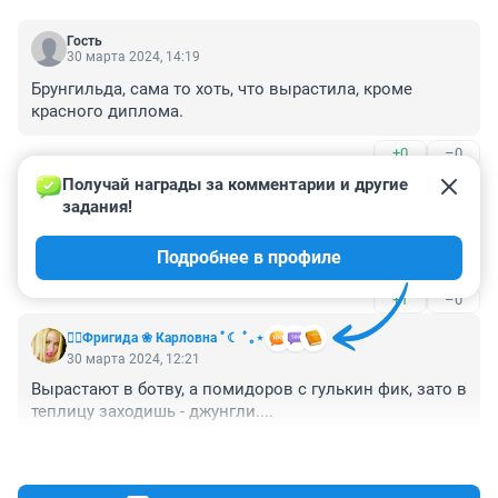
Гость
30 марта 2024, 14:19
Брунгильда, сама то хоть, что вырастила, кроме 
красного диплома.
+0
–0
Получай награды за комментарии и другие 
Гость
30 марта 2024, 13:52
задания!
Брунгильда из года в год одно и тоже пишет, только 
Подробнее в профиле
дату меняет.
+1
–0
❤️‍🔥Фригида ❀ Карловна ﾟ☾ ﾟ｡⋆
30 марта 2024, 12:21
Вырастают в ботву, а помидоров с гулькин фик, зато в 
теплицу заходишь - джунгли....
+1
–2