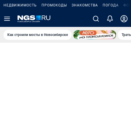
НЕДВИЖИМОСТЬ
ПРОМОКОДЫ
ЗНАКОМСТВА
ПОГОДА
ФО
Как строили мосты в Новосибирске
Траты