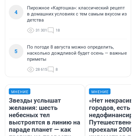
Пирожное «Картошка»: классический рецепт
4
в домашних условиях с тем самым вкусом из
детства
31 301
18
По погоде 8 августа можно определить,
5
насколько дождливой будет осень — важные
приметы
28 615
8
МНЕНИЕ
МНЕНИЕ
Звезды услышат
«Нет некрасив
желания: шесть
городов, есть
небесных тел
недофинансиро
выстроятся в линию на
Путешественн
параде планет — как
проехали 2000