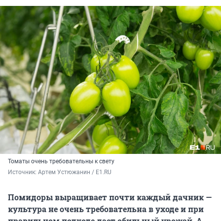
Томаты очень требовательны к свету
Источник: 
Артем Устюжанин / E1.RU
Помидоры выращивает почти каждый дачник —
культура не очень требовательна в уходе и при
правильном подходе дает обильный урожай. А