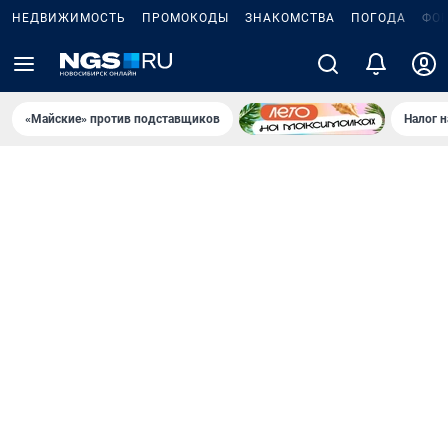
НЕДВИЖИМОСТЬ
ПРОМОКОДЫ
ЗНАКОМСТВА
ПОГОДА
ФО
«Майские» против подставщиков
Налог 