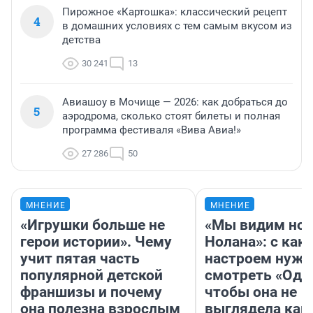
Пирожное «Картошка»: классический рецепт
4
в домашних условиях с тем самым вкусом из
детства
30 241
13
Авиашоу в Мочище — 2026: как добраться до
5
аэродрома, сколько стоят билеты и полная
программа фестиваля «Вива Авиа!»
27 286
50
МНЕНИЕ
МНЕНИЕ
«Игрушки больше не
«Мы видим нов
герои истории». Чему
Нолана»: с как
учит пятая часть
настроем нужн
популярной детской
смотреть «Оди
франшизы и почему
чтобы она не
она полезна взрослым
выглядела как