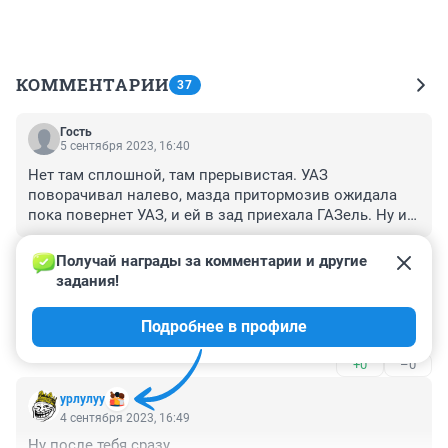
КОММЕНТАРИИ
37
Гость
5 сентября 2023, 16:40
Нет там сплошной, там прерывистая. УАЗ 
поворачивал налево, мазда притормозив ожидала 
пока повернет УАЗ, и ей в зад приехала ГАЗель. Ну и 
мазда отлетела в УАЗик. Газелисту нужно было 
+0
–0
соблюдать дистанцию и на дорогу смотреть.
Получай награды за комментарии и другие 
задания!
Гость
4 сентября 2023, 18:27
Подробнее в профиле
Я поражëн и обескуражен.
+0
–0
урлулуу
4 сентября 2023, 16:49
Ну после тебя сразу