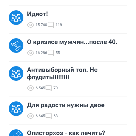
Идиот!
15 760
118
О кризисе мужчин...после 40.
16 286
55
Антивыборный топ. Не
флудить!!!!!!!!!
6 545
70
Для радости нужны двое
6 645
68
Описторхоз - как лечить?