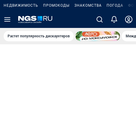
НЕДВИЖИМОСТЬ
ПРОМОКОДЫ
ЗНАКОМСТВА
ПОГОДА
ФО
Растет популярность дискаунтеров
Межд