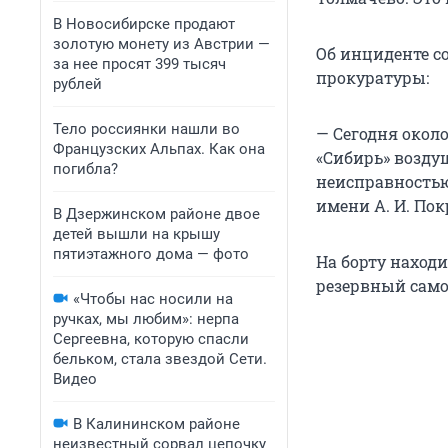
В Новосибирске продают
золотую монету из Австрии —
Об инциденте с
за нее просят 399 тысяч
прокуратуры:
рублей
Тело россиянки нашли во
— Сегодня окол
Французских Альпах. Как она
«Сибирь» воздуш
погибла?
неисправностью
имени А. И. По
В Дзержинском районе двое
детей вышли на крышу
пятиэтажного дома — фото
На борту находи
резервный само
«Чтобы нас носили на
ручках, мы любим»: нерпа
Сергеевна, которую спасли
бельком, стала звездой Сети.
Видео
В Калининском районе
неизвестный сорвал цепочку