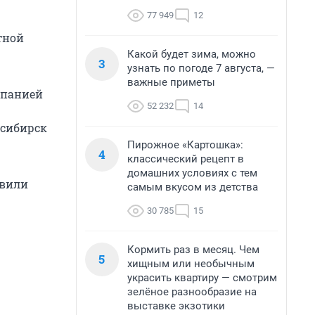
77 949
12
тной
Какой будет зима, можно
3
узнать по погоде 7 августа, —
важные приметы
мпанией
52 232
14
осибирск
Пирожное «Картошка»:
4
классический рецепт в
домашних условиях с тем
овили
самым вкусом из детства
30 785
15
Кормить раз в месяц. Чем
5
хищным или необычным
украсить квартиру — смотрим
зелёное разнообразие на
выставке экзотики