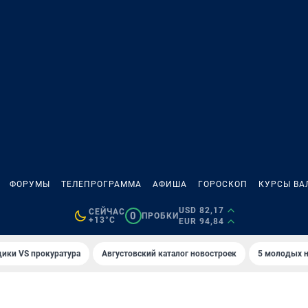
ФОРУМЫ
ТЕЛЕПРОГРАММА
АФИША
ГОРОСКОП
КУРСЫ ВА
USD 82,17
СЕЙЧАС
0
ПРОБКИ
+13°C
EUR 94,84
ики VS прокуратура
Августовский каталог новостроек
5 молодых н