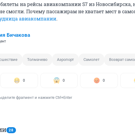
 билеты на рейсы авиакомпании S7 из Новосибирска, 
не смогли. Почему пассажирам не хватает мест в само
рудница авиакомпании
.
ия Бичакова
ент
сшествие
Толмачево
Аэропорт
Самолет
Возврат само
0
0
0
ыделите фрагмент и нажмите Ctrl+Enter
ИИ
28