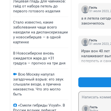
Лицевая гладь для чайников:
гайд от набора петель до
Гость
первого готового изделия
31 июля 2023, 
а я летела сегод
Стало известно, какие
закончилось
заболевания чаще всего
находили на диспансеризации
у новосибирцев — в одной
Гость
картинке
31 июля 2023, 
Иран вон 40 лет
В Новосибирске вновь
налаживают выпу
ожидается жара до +31
потерпеть и сан
градуса — прогноз на три дня
Всю Москву напугал
загадочный взрыв: его звук
слышали везде, а причина
неизвестна. Что это могло
быть
«Смели гибриды Voyah». В
Гость
России возник дефицит
Войти