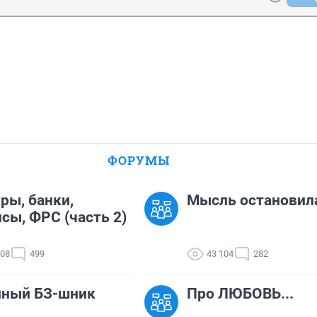
ФОРУМЫ
ры, банки,
Мысль остановил
сы, ФРС (часть 2)
308
499
43 104
282
нный БЗ-шник
Про ЛЮБОВЬ...