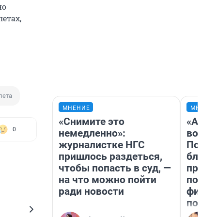
но
летах,
лета
МНЕНИЕ
МНЕНИ
«Снимите это
«Анал
0
немедленно»:
вот ч
журналистке НГС
Почем
пришлось раздеться,
блокб
чтобы попасть в суд, —
прова
на что можно пойти
повто
ради новости
фильм
полны