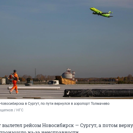
Новосибирска в Сургут, по пути вернулся в аэропорт Толмачево
Ощепков / НГС
 вылетел рейсом Новосибирск — Сургут, а потом верну
 произошло из-за неисправности.