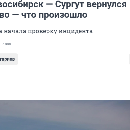
восибирск — Сургут вернулся 
во — что произошло
а начала проверку инцидента
7 888
тариев