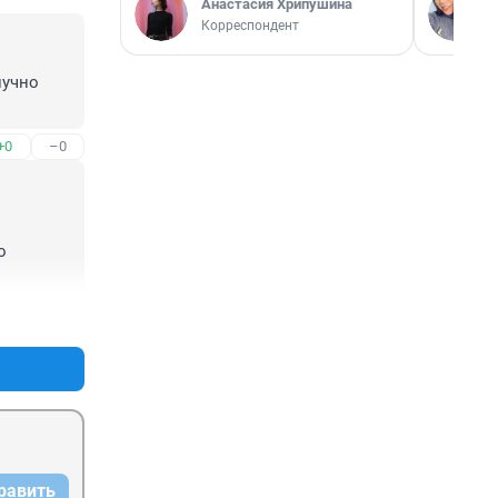
Анастасия Хрипушина
Корреспондент
учно 
+0
–0
 
+0
–0
равить