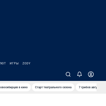
ЛЮТ
ИГРЫ
ZODY
овосибирцев в кино
Старт театрального сезона
7 грибов августа