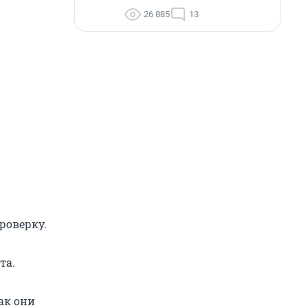
26 885
13
роверку.
та.
ак они