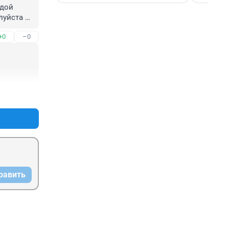
дой 
уйста 
+0
–0
+0
–0
равить