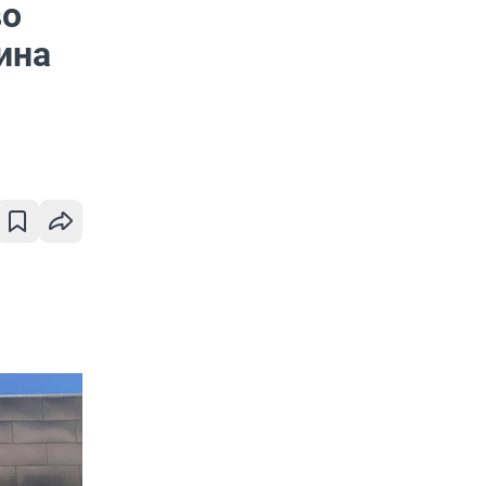
во
ина