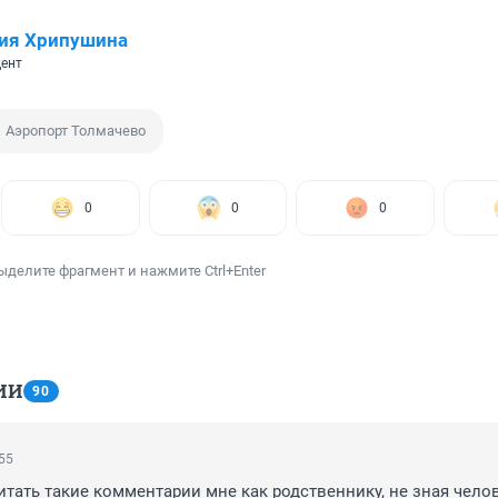
ия Хрипушина
ент
Аэропорт Толмачево
0
0
0
ыделите фрагмент и нажмите Ctrl+Enter
ИИ
90
:55
итать такие комментарии мне как родственнику, не зная челов