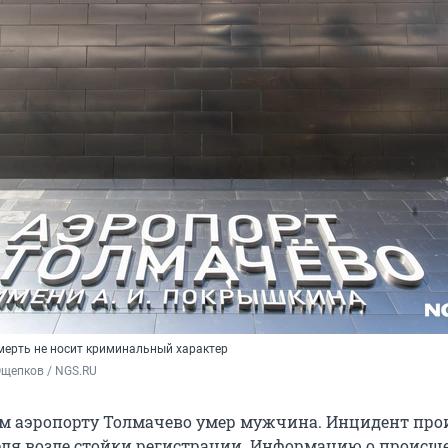
смерть не носит криминальный характер
Ощепков / NGS.RU
м аэропорту Толмачево умер мужчина. Инцидент про
еля возле стойки регистрации. Информацию о происш