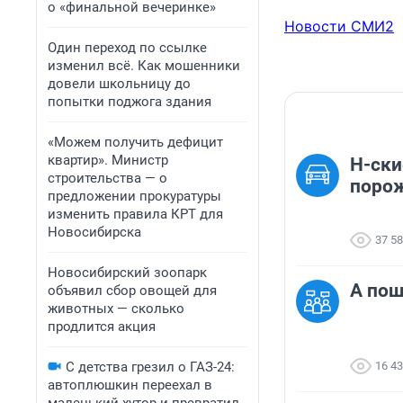
о «финальной вечеринке»
Новости СМИ2
Один переход по ссылке
изменил всё. Как мошенники
довели школьницу до
попытки поджога здания
«Можем получить дефицит
квартир». Министр
Н-ски
строительства — о
поро
предложении прокуратуры
изменить правила КРТ для
Новосибирска
37 5
Новосибирский зоопарк
А пош
объявил сбор овощей для
животных — сколько
продлится акция
С детства грезил о ГАЗ-24:
16 4
автоплюшкин переехал в