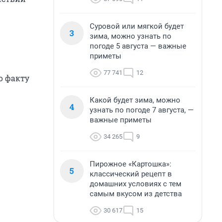
Суровой или мягкой будет
3
зима, можно узнать по
погоде 5 августа — важные
приметы
77 741
12
о факту
Какой будет зима, можно
4
узнать по погоде 7 августа, —
важные приметы
34 265
9
Пирожное «Картошка»:
5
классический рецепт в
домашних условиях с тем
самым вкусом из детства
30 617
15