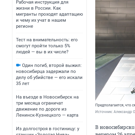
Рабочая инструкция для
жизни в России. Как
мигранты проходят адаптацию
и чему их учат в нашем
регионе
Тест на внимательность: его
смогут пройти только 5%
людей — вы в их числе?
Один погиб, второй выжил:
новосибирца задержали по
делу об убийстве — его искали
35 лет
На въезде в Новосибирск на
три месяца ограничат
Предполагается, что 
движение по дороге из
Источник: 
Александр 
Ленинск-Кузнецкого — карта
В новосибирско
Из долгостроя в гостиницу: у
вечером 26 апр
станции «Золотая Нива»