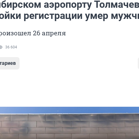
ибирском аэропорту Толмаче
тойки регистрации умер мужч
роизошел 26 апреля
36 604
тариев