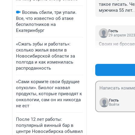
такое писать. Ч
мужчина 55 лет.
Восемь сбили, три упали.
комментарий хот
Все, что известно об атаке
беспилотников на
Екатеринбург
Гость
29 апреля 2023
«Сжать зубы и работать»:
Своих не броса
сколько жилья ввели в
Новосибирской области за
полгода и как изменилась
распроданность
«Сами кормите свои будущие
опухоли». Биолог назвал
продукты, которые приводят к
онкологии, сам он их никогда
Гость
Войти
не ест
После 12 лет работы:
популярный винный бар в
центре Новосибирска объявил