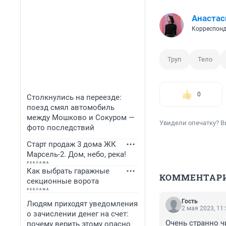
Анастас
Корреспонд
Труп
Тело
0
Столкнулись на переезде:
поезд смял автомобиль
между Мошково и Сокуром —
Увидели опечатку? В
фото последствий
Старт продаж 3 дома ЖК
Марсель-2. Дом, небо, река!
Как выбрать гаражные
КОММЕНТАР
секционные ворота
Гость
Людям приходят уведомления
2 мая 2023, 11
о зачислении денег на счет:
Очень странно ч
почему верить этому опасно