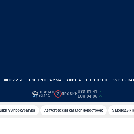
ФОРУМЫ
ТЕЛЕПРОГРАММА
АФИША
ГОРОСКОП
КУРСЫ ВА
USD 81,41
СЕЙЧАС
7
ПРОБКИ
+22°C
EUR 94,06
ики VS прокуратура
Августовский каталог новостроек
5 молодых н