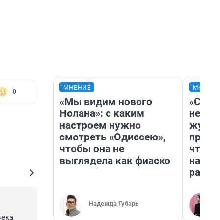
МНЕНИЕ
МНЕНИ
0
«Мы видим нового
«Сним
Нолана»: с каким
немед
настроем нужно
журна
смотреть «Одиссею»,
пришл
чтобы она не
чтобы
выглядела как фиаско
на чт
ради 
Надежда Губарь
ека 