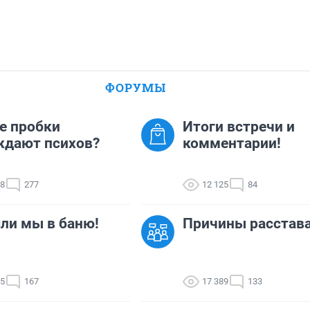
ФОРУМЫ
е пробки
Итоги встречи и
ждают психов?
комментарии!
88
277
12 125
84
ли мы в баню!
Причины расстав
35
167
17 389
133