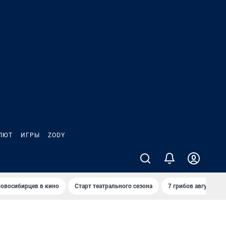
ЛЮТ
ИГРЫ
ZODY
овосибирцев в кино
Старт театрального сезона
7 грибов августа