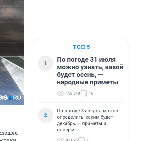
ТОП 5
По погоде 31 июля
1
можно узнать, какой
будет осень, —
народные приметы
158 618
16
По погоде 3 августа можно
2
определить, каким будет
декабрь, — приметы и
поверья
изошел
ествии
87 096
11