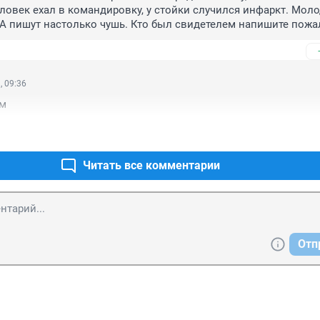
еловек ехал в командировку, у стойки случился инфаркт. Моло
 А пишут настолько чушь. Кто был свидетелем напишите пожал
елось бы узнать у очевидцев что и как произошло....
, 09:36
ем
Читать все комментарии
Отп