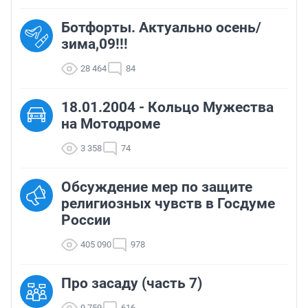
Ботфорты. Актуально осень/
зима,09!!!
28 464
84
18.01.2004 - Кольцо Мужества
на Мотодроме
3 358
74
Обсуждение мер по защите
религиозных чувств в Госдуме
России
405 090
978
Про засаду (часть 7)
9 759
616