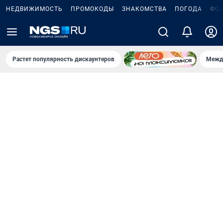
НЕДВИЖИМОСТЬ
ПРОМОКОДЫ
ЗНАКОМСТВА
ПОГОДА
ФО
Растет популярность дискаунтеров
Межд