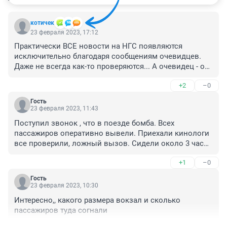
котичек
23 февраля 2023, 17:12
Практически ВСЕ новости на НГС появляются 
исключительно благодаря сообщениям очевидцев. 
Даже не всегда как-то проверяются... А очевидец - он 
откуда может знать причины? Ему сказали выйти из 
+2
–0
вагона и идти в здание вокзала, а вот почему - не 
факт, что объяснили. Он пошел, а сам по дороге сразу 
Гость
сообщение кинул. Вот и новость у журналистов 
23 февраля 2023, 11:43
образовалась... А что, зачем, почему - это уж потом 
Поступил звонок , что в поезде бомба. Всех 
выяснять будут... Главное - прокукарекать, и , 
пассажиров оперативно вывели. Приехали кинологи 
желательно, прокукарекать ПЕРВЫМИ!
все проверили, ложный вызов. Сидели около 3 часов 
в здании вокзала.
+1
–0
Гость
23 февраля 2023, 10:30
Интересно,, какого размера вокзал и сколько 
пассажиров туда согнали