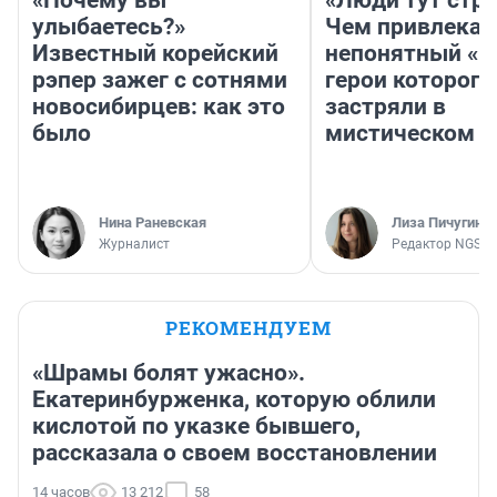
«Почему вы
«Люди тут стр
улыбаетесь?»
Чем привлекае
Известный корейский
непонятный «Н
рэпер зажег с сотнями
герои которого
новосибирцев: как это
застряли в
было
мистическом о
Нина Раневская
Лиза Пичугина
Журналист
Редактор NGS.R
РЕКОМЕНДУЕМ
«Шрамы болят ужасно».
Екатеринбурженка, которую облили
кислотой по указке бывшего,
рассказала о своем восстановлении
14 часов
13 212
58