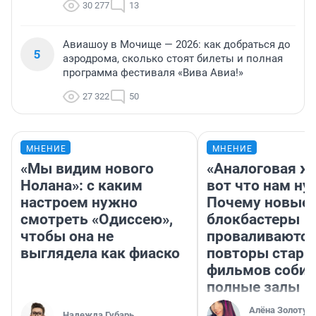
30 277
13
Авиашоу в Мочище — 2026: как добраться до
5
аэродрома, сколько стоят билеты и полная
программа фестиваля «Вива Авиа!»
27 322
50
МНЕНИЕ
МНЕНИЕ
«Мы видим нового
«Аналоговая ж
Нолана»: с каким
вот что нам ну
настроем нужно
Почему новые
смотреть «Одиссею»,
блокбастеры
чтобы она не
проваливаются,
выглядела как фиаско
повторы стары
фильмов соби
полные залы
Алёна Золотух
Надежда Губарь