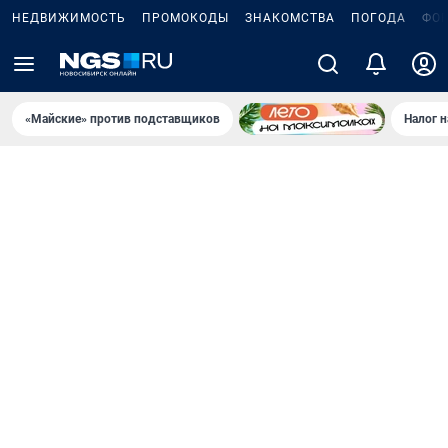
НЕДВИЖИМОСТЬ
ПРОМОКОДЫ
ЗНАКОМСТВА
ПОГОДА
ФО
«Майские» против подставщиков
Налог 