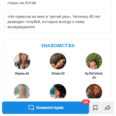
глушь на Алтай
«Не привози их мне в третий раз». Читинец 40 лет
разводит голубей, которые всегда к нему
возвращаются
ЗНАКОМСТВА
Ирина
,
46
Юлия
,
50
ХуЛиГаНкА
,
43
26
Милана
,
40
Елена
,
38
Анастасия
,
Комментарии
29