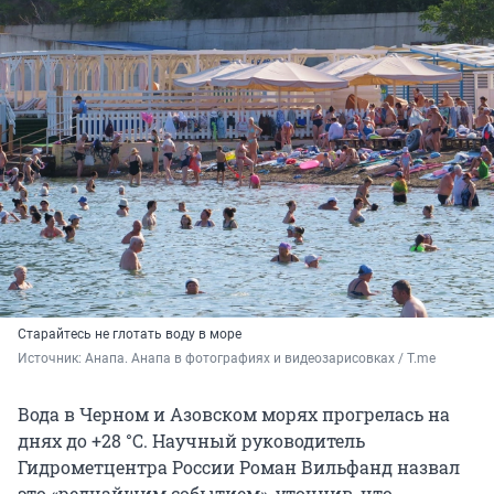
Старайтесь не глотать воду в море
Источник: 
Анапа. Анапа в фотографиях и видеозарисовках / T.me
Вода в Черном и Азовском морях прогрелась на
днях до +28 °С. Научный руководитель
Гидрометцентра России Роман Вильфанд назвал
это «редчайшим событием», уточнив, что