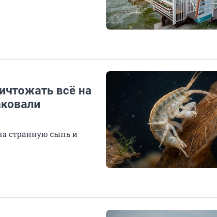
ичтожать всё на
аковали
на странную сыпь и