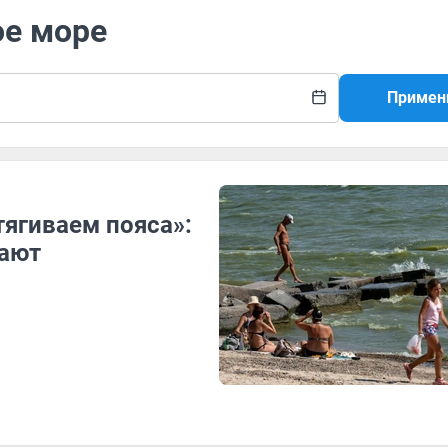
ое море
Примен
тягиваем пояса»:
вают