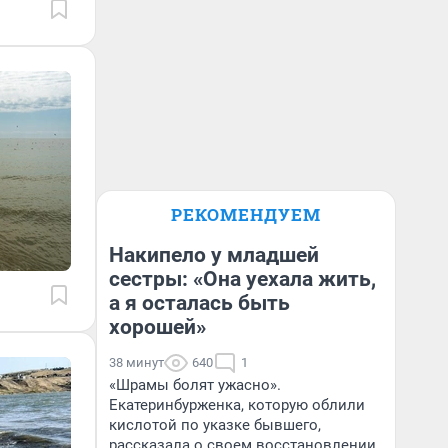
РЕКОМЕНДУЕМ
Накипело у младшей
сестры: «Она уехала жить,
а я осталась быть
хорошей»
38 минут
640
1
«Шрамы болят ужасно».
Екатеринбурженка, которую облили
кислотой по указке бывшего,
рассказала о своем восстановлении