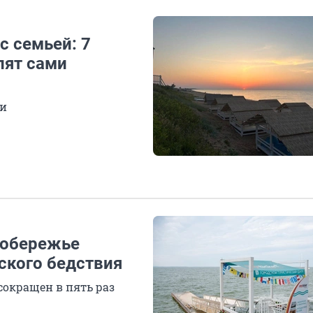
с семьей: 7
лят сами
ги
побережье
ского бедствия
сокращен в пять раз