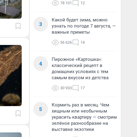
78 101
12
Какой будет зима, можно
3
узнать по погоде 7 августа, —
важные приметы
56 626
14
Пирожное «Картошка»:
4
классический рецепт в
домашних условиях с тем
самым вкусом из детства
30 933
17
Кормить раз в месяц. Чем
5
хищным или необычным
украсить квартиру — смотрим
зелёное разнообразие на
выставке экзотики