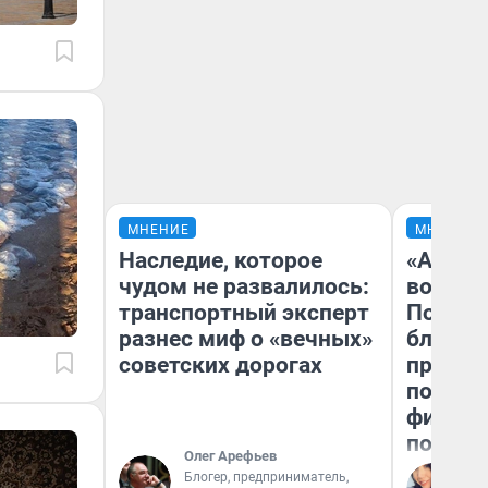
МНЕНИЕ
МНЕНИЕ
Наследие, которое
«Анало
чудом не развалилось:
вот чт
транспортный эксперт
Почему
разнес миф о «вечных»
блокба
советских дорогах
провал
повтор
фильмо
полные
Олег Арефьев
Блогер, предприниматель,
Ал