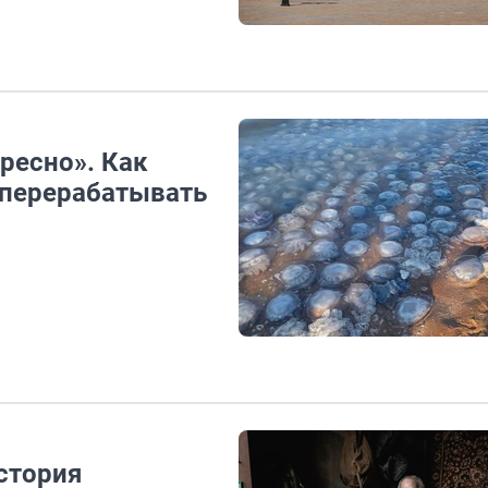
ресно». Как
 перерабатывать
История