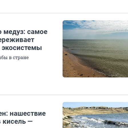
 медуз: самое
переживает
м экосистемы
ыбы в стране
ен: нашествие
 кисель —