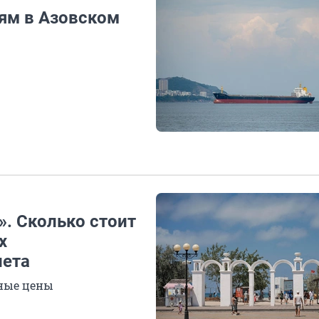
ям в Азовском
». Сколько стоит
х
лета
тные цены