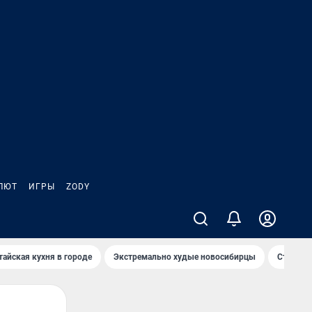
ЛЮТ
ИГРЫ
ZODY
тайская кухня в городе
Экстремально худые новосибирцы
Старт те