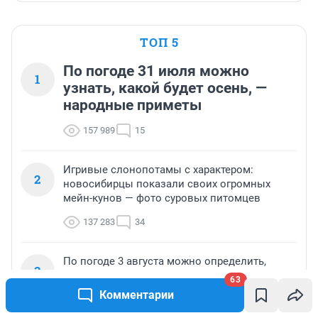
ТОП 5
По погоде 31 июля можно
1
узнать, какой будет осень, —
народные приметы
157 989
15
Игривые слонопотамы с характером:
2
новосибирцы показали своих огромных
мейн-кунов — фото суровых питомцев
137 283
34
По погоде 3 августа можно определить,
3
каким будет декабрь, — приметы и поверья
63
Комментарии
86 476
11