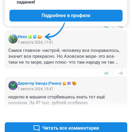
задания!
Мы несколько раз ездили уже на дальние 
путешествия. Двое взрослых, двое детей. В 2018 на 
Подробнее в профиле
Азовское, тогда ещё с одним ребенком. В этом году 
вояж по Казахстану, уже с двумя, младшему три года. 
+0
–0
Ехали по очереди, менялись каждые 3 часа. За две 
недели побывали в степи, в пустыне, в горах и на 
Юккa
море. Активнейший отпуск, миллион впечатлений. 
7 августа 2024, 17:01
Каждое фото можно продавать в нэшнл джиографик
Самое главное- настрой, человеку все понравилось, 
значит все прекрасно. Но Азовское море- это все-
таки не то море, один плюс- что там народу не так 
много.
+0
–0
Директор Завода (Ржака)
7 августа 2024, 15:47
неделю в машине сгорбившись ехать тот ещё 
ононизм. За 47 тыс. рублей особенно
+0
–2
Читать все комментарии