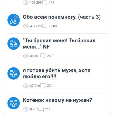
109 295
471
Обо всем понемногу. (часть 3)
417 526
1 000
"Ты бросил меня! Ты бросил
меня..." NF
38 151
248
я готова убить мужа, хотя
люблю его!!!!
37 916
274
Котёнок никому не нужен?
9 787
111