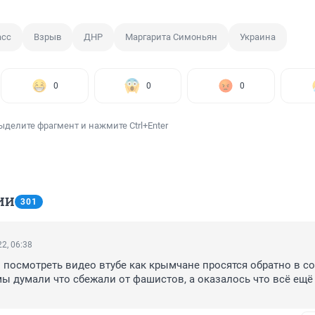
асс
Взрыв
ДНР
Маргарита Симоньян
Украина
0
0
0
ыделите фрагмент и нажмите Ctrl+Enter
ИИ
301
2, 06:38
посмотреть видео втубе как крымчане просятся обратно в со
мы думали что сбежали от фашистов, а оказалось что всё ещё 