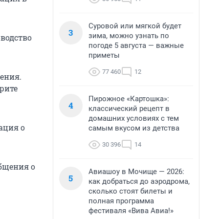
Суровой или мягкой будет
3
зима, можно узнать по
оводство
погоде 5 августа — важные
приметы
77 460
12
ения.
рите
Пирожное «Картошка»:
4
классический рецепт в
домашних условиях с тем
ация о
самым вкусом из детства
30 396
14
общения о
Авиашоу в Мочище — 2026:
5
как добраться до аэродрома,
сколько стоят билеты и
полная программа
фестиваля «Вива Авиа!»