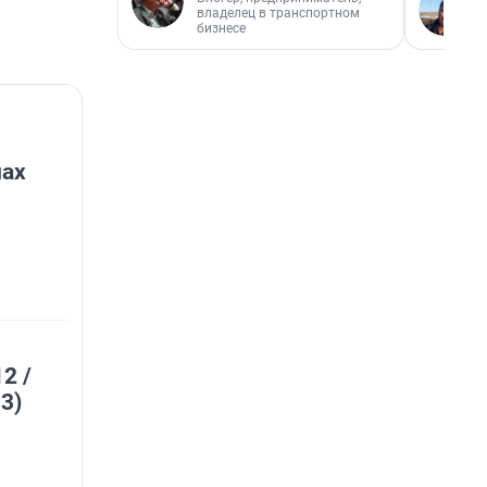
владелец в транспортном
бизнесе
нах
2 /
3)