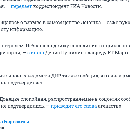
ая, —
передает
корреспондент РИА Новости.
бщалось о взрыве в самом центре Донецка. Позже рук
 эту информацию.
 контролем. Небольшая движуха на линии соприкоснов
рритории, —
заявил
Денис Пушилин главреду RT Марга
из силовых ведомств ДНР также сообщил, что информ
 не подтвердилась.
 Донецке спокойная, распространяемые в соцсетях со
 не подтвердились, —
приводит его слова
агентство.
а Березкина
ент