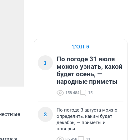
ТОП 5
По погоде 31 июля
1
можно узнать, какой
будет осень, —
народные приметы
158 484
15
По погоде 3 августа можно
2
 местные
определить, каким будет
декабрь, — приметы и
поверья
уация в
86 958
11