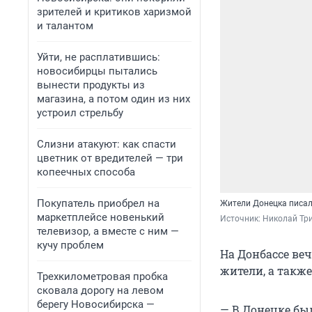
зрителей и критиков харизмой
и талантом
Уйти, не расплатившись:
новосибирцы пытались
вынести продукты из
магазина, а потом один из них
устроил стрельбу
Слизни атакуют: как спасти
цветник от вредителей — три
копеечных способа
Покупатель приобрел на
Жители Донецка писал
маркетплейсе новенький
Источник: 
Николай Тр
телевизор, а вместе с ним —
кучу проблем
На Донбассе ве
жители, а такж
Трехкилометровая пробка
сковала дорогу на левом
берегу Новосибирска —
— В Донецке бы