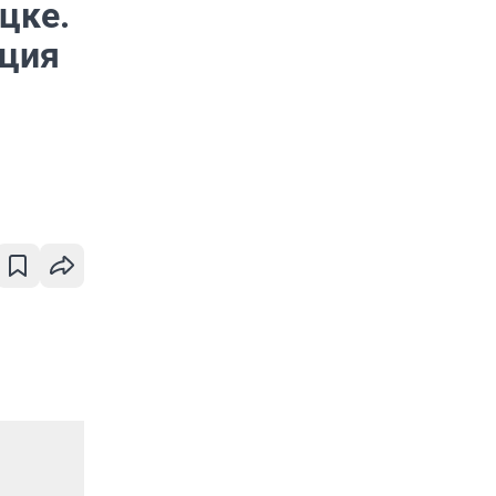
цке.
ация