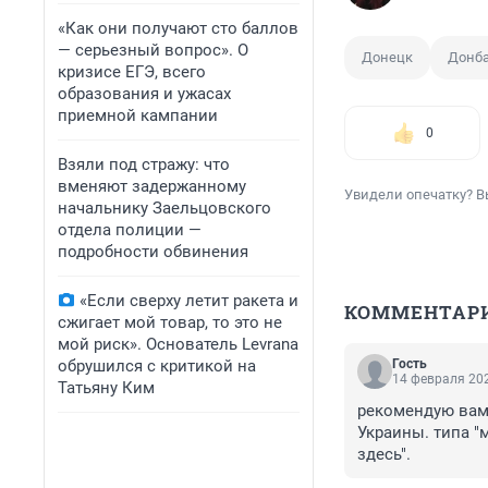
«Как они получают сто баллов
— серьезный вопрос». О
Донецк
Донб
кризисе ЕГЭ, всего
образования и ужасах
приемной кампании
0
Взяли под стражу: что
вменяют задержанному
Увидели опечатку? В
начальнику Заельцовского
отдела полиции —
подробности обвинения
«Если сверху летит ракета и
КОММЕНТАР
сжигает мой товар, то это не
мой риск». Основатель Levrana
обрушился с критикой на
Гость
14 февраля 202
Татьяну Ким
рекомендую вам 
Украины. типа "
здесь".