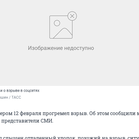
и о взрыве в соцсетях
ишин / ТАСС
чером 12 февраля прогремел взрыв. Об этом сообщили
е представители СМИ.
л слышен отдаленный хлопок, похожий на взрыв, сит