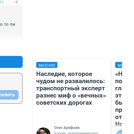
+1
–0
 то ли 
ля. 
+2
–0
так 
их 
МНЕНИЕ
МНЕНИ
зывают 
Наследие, которое
«Нико
чудом не развалилось:
побед
транспортный эксперт
главн
тране 
разнес миф о «вечных»
этого
равить
 есть 
советских дорогах
бьет 
».
прока
отзыв
Нолан
Олег Арефьев
Блогер, предприниматель,