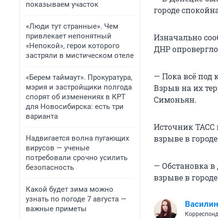
показываем участок
городе спокойн
«Люди тут странные». Чем
привлекает непонятный
Изначально соо
«Непокой», герои которого
ДНР опровергло
застряли в мистическом отеле
— Пока всё под
«Берем таймаут». Прокуратура,
мэрия и застройщики полгода
Взрыв на их те
спорят об изменениях в КРТ
Симоньян.
для Новосибирска: есть три
варианта
Источник ТАСС 
взрыве в городе
Надвигается волна пугающих
вирусов — ученые
потребовали срочно усилить
— Обстановка в
безопасность
взрыве в городе
Какой будет зима можно
узнать по погоде 7 августа —
Василин
важные приметы
Корреспонд