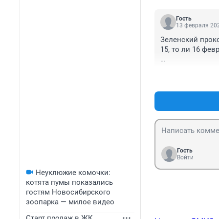
Гость
13 февраля 202
Зеленский проко
15, то ли 16 фев
[…] «Всё это стр
Если у вас есть
предоставьте их
государств».

Также Зеленски
граждан своих ст
[…] «Могу утвер
Гость
нет. Я говорю ка
Войти
разведка, котор
Неуклюжие комочки:
котята пумы показались
гостям Новосибирского
зоопарка — милое видео
Старт продаж в ЖК