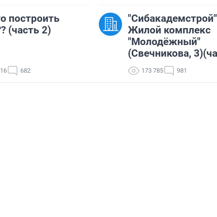
го построить
"Сибакадемстрой"
? (часть 2)
Жилой комплекс
"Молодёжный"
(Свечникова, 3)(ча
916
682
173 785
981