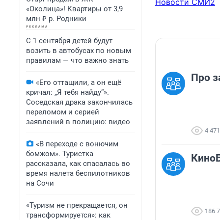
Новости СМИ2
«Околица»! Квартиры от 3,9
млн ₽ р. Родники
С 1 сентября детей будут
возить в автобусах по новым
правилам — что важно знать
Про з
«Его оттащили, а он ещё
кричал: „Я тебя найду“».
Соседская драка закончилась
переломом и серией
заявлений в полицию: видео
4 471
«В переходе с вонючим
бомжом». Туристка
КиноБ
рассказала, как спасалась во
время налета беспилотников
на Сочи
«Туризм не прекращается, он
186 
трансформируется»: как