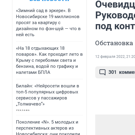
Очевидц
«Зимний сад в эркере». В
Руковод
Новосибирске 19 миллионов
просят за квартиру с
под кон
дизайном по фэн-шуй — что в
ней есть
Обстановка 
«На 18 отдыхающих 18
поваров». Как проходит лето в
12 февраля 2022, 21:2
Крыму с перебоями света и
бензина, водой по графику и
301
комме
налетами БПЛА
Билайн: «Нейросети вошли в
топ-5 популярных цифровых
сервисов у пассажиров
„Толмачево“»
Поколение «N». 5 молодых и
перспективных актеров из
Новосибирска: они покорили