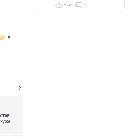
27 438
50
0
став 
хуже 