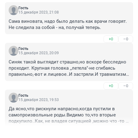
Гость
15 декабря 2023, 21:08
Сама виновата, надо было делать как врачи говорят. 
Не следила за собой - на, получай теперь.
+0
–0
Гость
15 декабря 2023, 20:09
Синяк такой выглядит страшно,но вскоре бесследно 
проходит. Крупная головка ,,летела"-не сгибаясь 
правильно,-вот и лицевое..И застряли.И травматизм 
при переразгибании шейки назад,а должно быть по 
+0
–0
биомеханике родов-сгибание к грудке.Потому что-
быстрые роды -4.5 часа.
Гость
15 декабря 2023, 19:53
Да ясно,что рискнули напрасно,когда пустили в 
самопроизвольные роды.Видимо то,что вторые 
подкупило..Как, не владея ситуацией ,можно что -то 
комментировать?..Да и зачем тут.На этапе,когда плод 
+0
–0
застревает-две опасности:первая-умрет ребенок от 