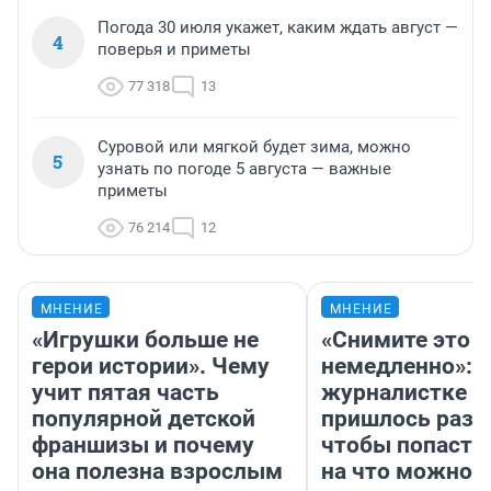
Погода 30 июля укажет, каким ждать август —
4
поверья и приметы
77 318
13
Суровой или мягкой будет зима, можно
5
узнать по погоде 5 августа — важные
приметы
76 214
12
МНЕНИЕ
МНЕНИЕ
«Игрушки больше не
«Снимите это
герои истории». Чему
немедленно»:
учит пятая часть
журналистке Н
популярной детской
пришлось разд
франшизы и почему
чтобы попасть 
она полезна взрослым
на что можно 