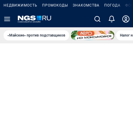
НЕДВИЖИМОСТЬ
ПРОМОКОДЫ
ЗНАКОМСТВА
ПОГОДА
ФО
«Майские» против подставщиков
Налог 