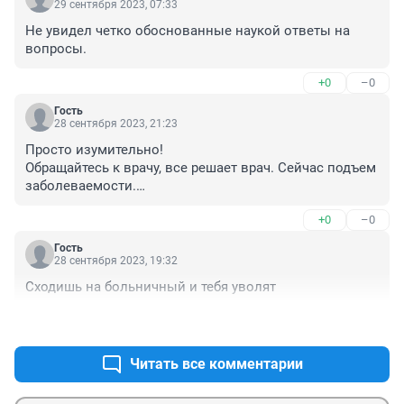
29 сентября 2023, 07:33
Не увидел четко обоснованные наукой ответы на 
вопросы.
+0
–0
Гость
28 сентября 2023, 21:23
Просто изумительно!

Обращайтесь к врачу, все решает врач. Сейчас подъем 
заболеваемости.

Прямо как Травников. Только лозунгами умеет 
+0
–0
разговаривать. Лучше бы работать умел.

Действительность: в воскресенье, в 15ч не смогли 
Гость
дозвониться до поликлиники 16 и спросить, куда 
28 сентября 2023, 19:32
можно подъехать самому с температурой, чтобы 
Сходишь на больничный и тебя уволят
осмотрел врач (не у всех температура в 6 утра 
поднимается). Они УЖЕ не работают. Автоответчик 
+0
–0
отсылает к 122, который тоже сообщает, что звонить 
надо в рабочие дни и отключается.

Читать все комментарии
Обязательно к врачу! Много заболевших.

А врачи НЕ работают!!!!!!!!!!!!!!!!!!!!!!!!!! Спасибо 
Губернатору за медицину!!!!!!!!!!!!!!!!