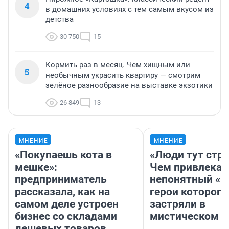
4
в домашних условиях с тем самым вкусом из
детства
30 750
15
Кормить раз в месяц. Чем хищным или
5
необычным украсить квартиру — смотрим
зелёное разнообразие на выставке экзотики
26 849
13
МНЕНИЕ
МНЕНИЕ
«Покупаешь кота в
«Люди тут стр
мешке»:
Чем привлекае
предприниматель
непонятный «Н
рассказала, как на
герои которого
самом деле устроен
застряли в
бизнес со складами
мистическом о
дешевых товаров