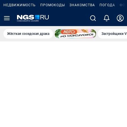
НЕДВИЖИМОСТЬ
ПРОМОКОДЫ
ЗНАКОМСТВА
ПОГОДА
ФО
Жёсткая соседская драка
Застройщики V