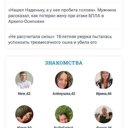
«Нашел Наденьку, а у нее пробита голова». Мужчина
рассказал, как потерял жену при атаке БПЛА в
Архипо-Осиповке
«Не рассчитала силы»: 18-летняя ужурка пыталась
успокоить трехмесячного сына и убила его
ЗНАКОМСТВА
New
,
42
Алёнушка
,
42
Ирина
,
46
Юлия
,
50
ХуЛиГаНкА
,
Докер
,
36