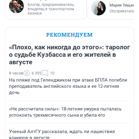
Блогер, предприниматель,
Мария Тищенк
владелец в транспортном
Обозреватель
бизнесе
РЕКОМЕНДУЕМ
«Плохо, как никогда до этого»: таролог
о судьбе Кузбасса и его жителей в
августе
8 часов
6 355
10
На пляже под Геленджиком при атаке БПЛА погибли
преподаватель английского языка и ее 12-летняя
дочь
«Не рассчитала силы»: 18-летняя ужурка пыталась
успокоить трехмесячного сына и убила его
Ученый АлтГУ рассказала, ждать ли нашествия
комаров в августе