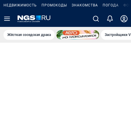
НЕДВИЖИМОСТЬ
ПРОМОКОДЫ
ЗНАКОМСТВА
ПОГОДА
ФО
Жёсткая соседская драка
Застройщики V