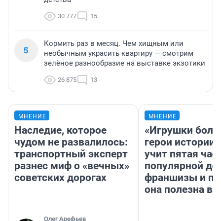
30 777
15
Кормить раз в месяц. Чем хищным или
5
необычным украсить квартиру — смотрим
зелёное разнообразие на выставке экзотики
26 875
13
МНЕНИЕ
МНЕНИЕ
Наследие, которое
«Игрушки боль
чудом не развалилось:
герои истории»
транспортный эксперт
учит пятая час
разнес миф о «вечных»
популярной де
советских дорогах
франшизы и п
она полезна в
Олег Арефьев