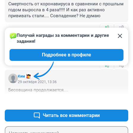
Смертность от коронавируса в сравнении с прошлым 
годом выросла в 4 раза!!!!! И как раз активно 
прививать стали.... Совпадение? Не думаю
+0
–0
Получай награды за комментарии и другие 
Гость
30 октября 2021, 01:23
задания!
Какой хитрый вирус, в кинозал ходит, а в метро не 
Подробнее в профиле
заходит.
+0
–0
Ким
29 октября 2021, 13:36
Бесовщина продолжается....
+2
–0
Читать все комментарии