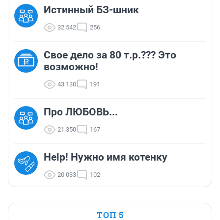
Истинный БЗ-шник
32 542
256
Свое дело за 80 т.р.??? Это
возможно!
43 130
191
Про ЛЮБОВЬ...
21 350
167
Help! Нужно имя котенку
20 033
102
ТОП 5