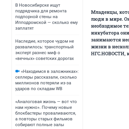
В Новосибирске ищут
подрядчика для ремонта
Младенцы, кот
подпорной стены на
люди в мире. О
Ипподромской — сколько ему
необходимое те
заплатят
инкубатора он
занимаются нео
Наследие, которое чудом не
жизни в нескол
развалилось: транспортный
эксперт разнес миф о
НГС.НОВОСТИ, к
«вечных» советских дорогах
«Находимся в заложниках»:
селлеры рассказали, сколько
миллионов потеряли из-за
ударов по складам WB
«Аналоговая жизнь — вот что
нам нужно». Почему новые
блокбастеры проваливаются,
а повторы старых фильмов
собирают полные залы