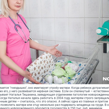
вается "гнездышко", оно имитирует утробу матери. Когда ребенок дотрагивае
х его, у него развивается нервная система. Если он спеленутый — естественн
азывает Наталья Тишакина, заведующая отделением патологии новорожденны
огда Наталья начала здесь работать в 2004 году, матерям строго запрещал
ным детям — считалось, что это опасно. А сейчас одна из главных и притом
 позволить матери или отцу несколько раз подержать младенца на груди. В 
нного новорожденного обходится государству в 250 тыс. руб. минимум.