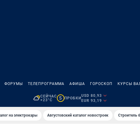
ФОРУМЫ
ТЕЛЕПРОГРАММА
АФИША
ГОРОСКОП
КУРСЫ ВА
USD 80,93
СЕЙЧАС
5
ПРОБКИ
+23°C
EUR 93,19
алог на электрокары
Августовский каталог новостроек
Строитель б