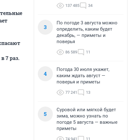
137 485
34
ятельные
ает
По погоде 3 августа можно
3
определить, каким будет
декабрь, — приметы и
поверья
 спасают
86 589
11
 7 раз.
Погода 30 июля укажет,
4
каким ждать август —
поверья и приметы
77 241
13
Суровой или мягкой будет
5
зима, можно узнать по
погоде 5 августа — важные
приметы
74 941
11