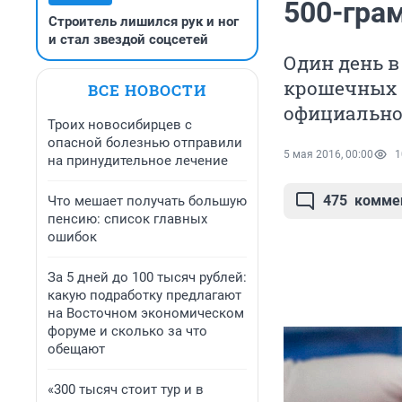
500-гра
Строитель лишился рук и ног
и стал звездой соцсетей
Один день в
крошечных н
ВСЕ НОВОСТИ
официально
Троих новосибирцев с
опасной болезнью отправили
5 мая 2016, 00:00
1
на принудительное лечение
475
комме
Что мешает получать большую
пенсию: список главных
ошибок
За 5 дней до 100 тысяч рублей:
какую подработку предлагают
на Восточном экономическом
форуме и сколько за что
обещают
«300 тысяч стоит тур и в