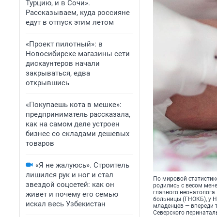
Турцию, и в Сочи».
Рассказываем, куда россияне
едут в отпуск этим летом
«Проект пилотный»: в
Новосибирске магазины сети
дискаунтеров начали
закрываться, едва
открывшись
«Покупаешь кота в мешке»:
предприниматель рассказала,
как на самом деле устроен
бизнес со складами дешевых
товаров
«Я не жалуюсь». Строитель
лишился рук и ног и стал
По мировой статистик
звездой соцсетей: как он
родились с весом менее
главного неонатолога
живет и почему его семью
больницы (ГНОКБ), у 
искал весь Узбекистан
младенцев — впереди т
Северского перинаталь