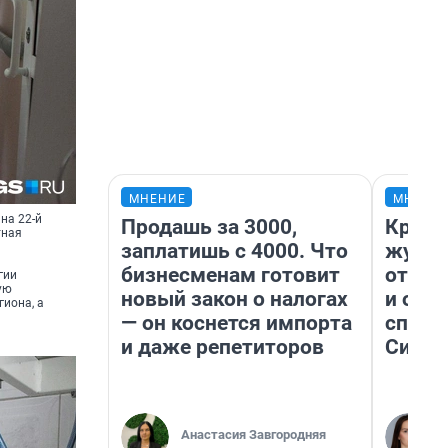
МНЕНИЕ
МНЕНИ
на 22-й
Продашь за 3000,
Красн
тная
заплатишь с 4000. Что
журна
бизнесменам готовит
отпус
гии
ую
новый закон о налогах
и объ
иона, а
— он коснется импорта
споре
и даже репетиторов
Сибир
Анастасия Завгородняя