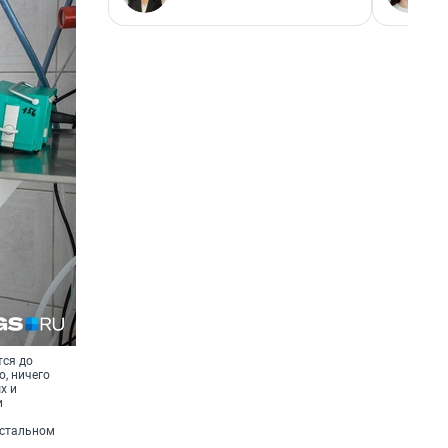
тся до
о, ничего
х и
и
остальном