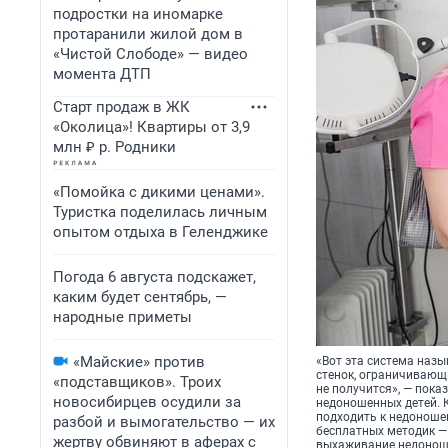
подростки на иномарке
протаранили жилой дом в
«Чистой Слободе» — видео
момента ДТП
Старт продаж в ЖК
«Околица»! Квартиры от 3,9
млн ₽ р. Родники
«Помойка с дикими ценами».
Туристка поделилась личным
опытом отдыха в Геленджике
Погода 6 августа подскажет,
каким будет сентябрь, —
народные приметы
«Майские» против
«Вот эта система назы
стенок, ограничивающи
«подставщиков». Троих
не получится», — пок
новосибирцев осудили за
недоношенных детей. К
подходить к недоношен
разбой и вымогательство — их
бесплатных методик —
жертву обвиняют в аферах с
выхаживание недоноше