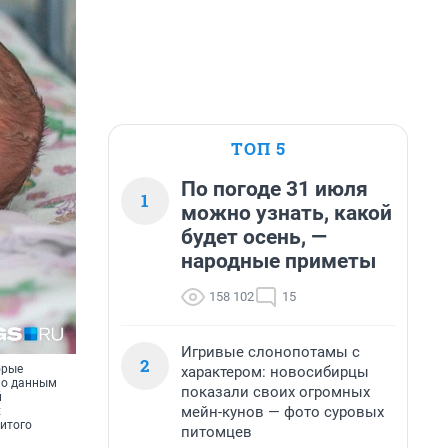
ТОП 5
По погоде 31 июля
1
можно узнать, какой
будет осень, —
народные приметы
158 102
15
Игривые слонопотамы с
2
орые
характером: новосибирцы
 По данным
показали своих огромных
й
мейн-кунов — фото суровых
х
нитого
питомцев