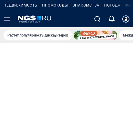
НЕДВИЖИМОСТЬ
ПРОМОКОДЫ
ЗНАКОМСТВА
ПОГОДА
ФО
Растет популярность дискаунтеров
Межд