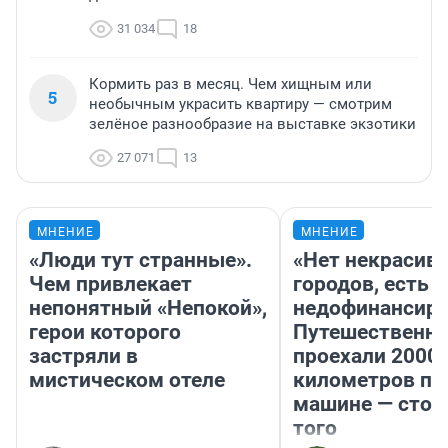
31 034
18
Кормить раз в месяц. Чем хищным или
5
необычным украсить квартиру — смотрим
зелёное разнообразие на выставке экзотики
27 071
13
МНЕНИЕ
МНЕНИЕ
«Люди тут странные».
«Нет некрасив
Чем привлекает
городов, есть
непонятный «Непокой»,
недофинансиро
герои которого
Путешественн
застряли в
проехали 2000
мистическом отеле
километров по 
машине — стои
того