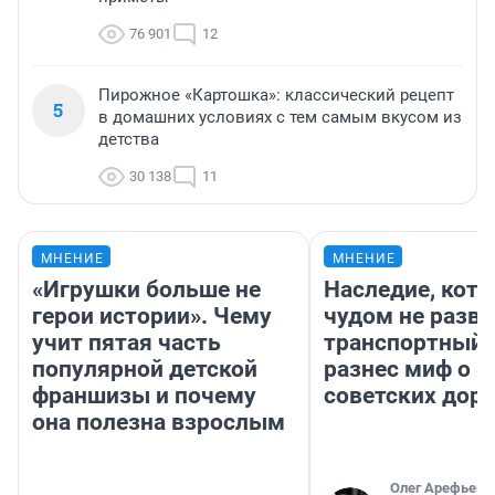
76 901
12
Пирожное «Картошка»: классический рецепт
5
в домашних условиях с тем самым вкусом из
детства
30 138
11
МНЕНИЕ
МНЕНИЕ
«Игрушки больше не
Наследие, кото
герои истории». Чему
чудом не разва
учит пятая часть
транспортный 
популярной детской
разнес миф о 
франшизы и почему
советских доро
она полезна взрослым
Олег Арефьев