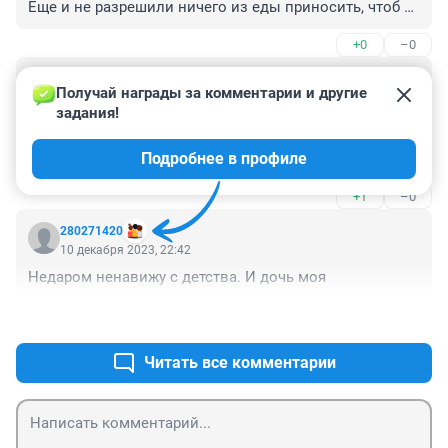
Еще и не разрешили ничего из еды приносить, чтоб 
не вредить после операции.
+0
–0
Гость
10 декабря 2023, 23:01
Получай награды за комментарии и другие 
задания!
Выросла в детстве на манной каше, да и 
разнообразия тогда не было. До сих пор ее люблю с 
Подробнее в профиле
ложечкой смородинового варенья, чтобы размешать 
и получился цвет противный, зато вкусно. Комочкам 
+1
–0
- нет!
280271420
10 декабря 2023, 22:42
Недаром ненавижу с детства. И дочь моя
+0
–0
Читать все комментарии