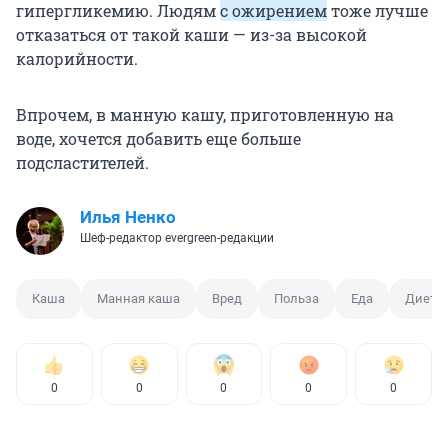
гипергликемию. Людям
с ожирением
тоже лучше
отказаться от такой каши — из-за высокой
калорийности.
Впрочем, в манную кашу, приготовленную на
воде, хочется добавить еще больше
подсластителей.
Илья Ненко
Шеф-редактор evergreen-редакции
Каша
Манная каша
Вред
Польза
Еда
Дието
0
0
0
0
0