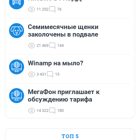
11 252
76
Семимесячные щенки
заколочены в подвале
21 469
144
Winamp на мыло?
3 431
15
МегаФон приглашает к
обсуждению тарифа
14 322
180
ТОП 5