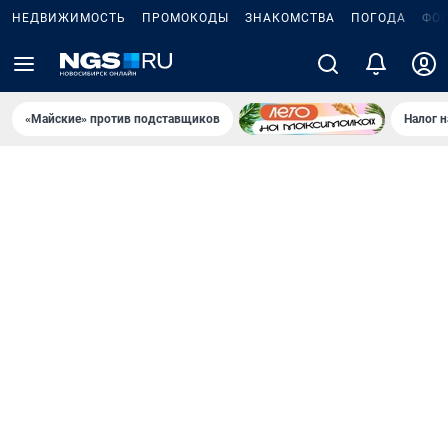
НЕДВИЖИМОСТЬ
ПРОМОКОДЫ
ЗНАКОМСТВА
ПОГОДА
ФО
«Майские» против подставщиков
Налог 