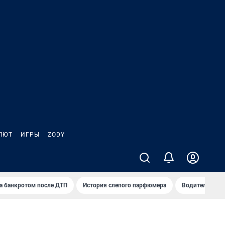
ЛЮТ
ИГРЫ
ZODY
а банкротом после ДТП
История слепого парфюмера
Водители пер