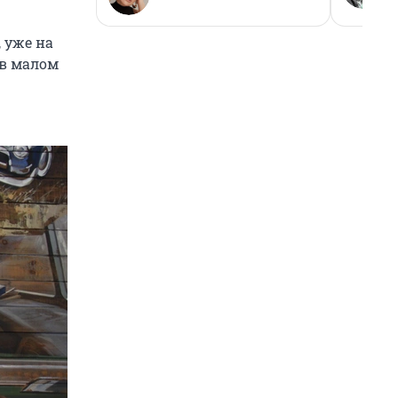
 уже на
 в малом