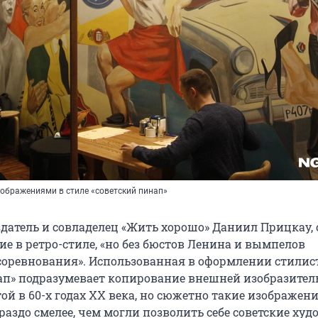
ображениями в стиле «советский пинап»
здатель и совладелец «Жить хорошо» Даниил Прицкау, 
ие в ретро-стиле, «но без бюстов Ленина и вымпелов
соревнования». Использованная в оформлении стилис
ап» подразумевает копирование внешней изобразител
ой в 60-х годах XX века, но сюжетно такие изображен
аздо смелее, чем могли позволить себе советские ху