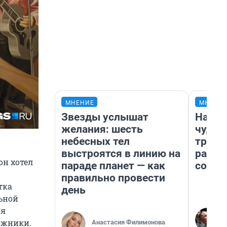
МНЕНИЕ
МНЕНИ
Звезды услышат
Насле
желания: шесть
чудом
небесных тел
транс
выстроятся в линию на
разне
он хотел
параде планет — как
совет
правильно провести
тка
день
ьной
ия
дожники.
Анастасия Филимонова