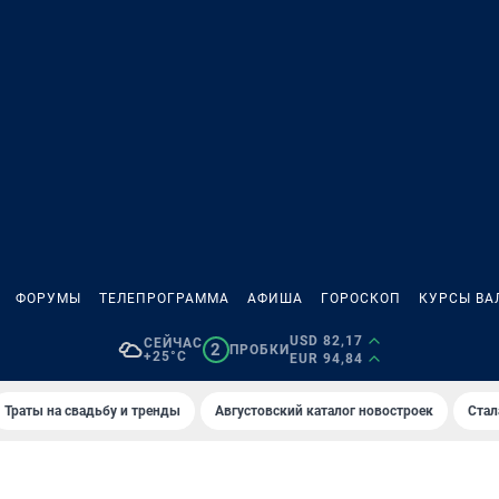
ФОРУМЫ
ТЕЛЕПРОГРАММА
АФИША
ГОРОСКОП
КУРСЫ ВА
USD 82,17
СЕЙЧАС
2
ПРОБКИ
+25°C
EUR 94,84
Траты на свадьбу и тренды
Августовский каталог новостроек
Стал