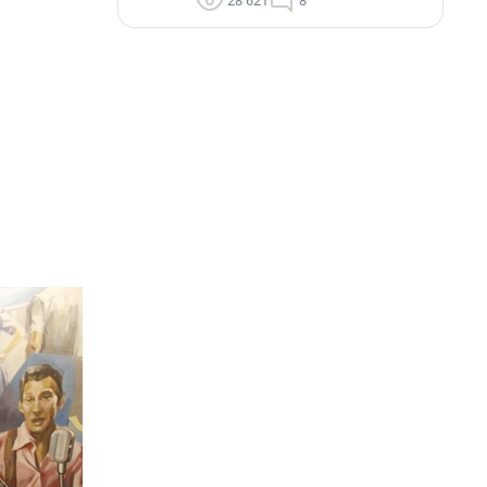
28 621
8