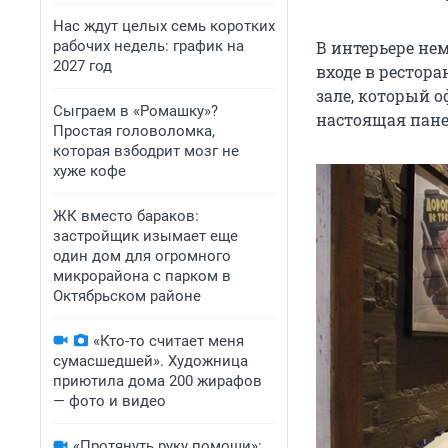
Нас ждут целых семь коротких
рабочих недель: график на
В интерьере нем
2027 год
входе в рестор
зале, который о
Сыграем в «Ромашку»?
настоящая пане
Простая головоломка,
которая взбодрит мозг не
хуже кофе
ЖК вместо бараков:
застройщик изымает еще
один дом для огромного
микрорайона с парком в
Октябрьском районе
«Кто-то считает меня
сумасшедшей». Художница
приютила дома 200 жирафов
— фото и видео
«Протянуть руку помощи»: