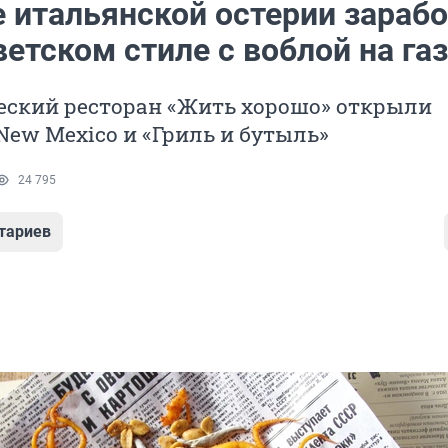
е итальянской остерии зараб
ветском стиле с воблой на га
еский ресторан «Жить хорошо» открыли
ew Mexico и «Гриль и бутыль»
24 795
тариев