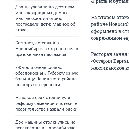
«Гриль и бутыл
Дроны ударили по десяткам
многоквартирных домов,
На втором этаж
многие охватил огонь,
районе Новосиб
пострадали дети: главное об
атаке
оформлено в сти
современной ев
Самолет, летевший в
Новосибирск, экстренно сел в
Ресторан занял 
Братске из-за пассажира
«Остерии Берга
«Жители очень сильно
мексиканское к
обеспокоены». Туберкулезную
больницу Ленинского района
планируют перенести
На какой срок отодвинули
реформу семейной ипотеки: в
правительстве назвали риски
Две машины столкнулись на
перекрестке в Новосибирске