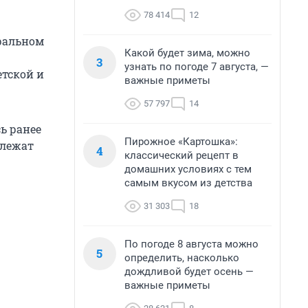
78 414
12
тральном
Какой будет зима, можно
3
узнать по погоде 7 августа, —
етской и
важные приметы
57 797
14
ь ранее
Пирожное «Картошка»:
длежат
4
классический рецепт в
домашних условиях с тем
самым вкусом из детства
31 303
18
По погоде 8 августа можно
5
определить, насколько
дождливой будет осень —
важные приметы