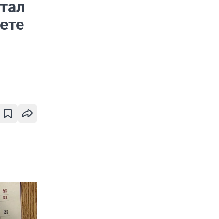
отал
зете