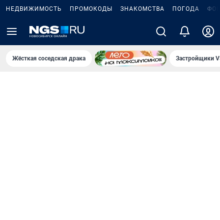
НЕДВИЖИМОСТЬ
ПРОМОКОДЫ
ЗНАКОМСТВА
ПОГОДА
ФО
Жёсткая соседская драка
Застройщики V