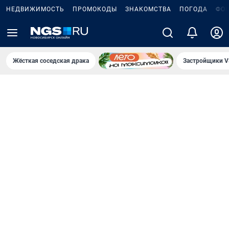
НЕДВИЖИМОСТЬ
ПРОМОКОДЫ
ЗНАКОМСТВА
ПОГОДА
ФО
Жёсткая соседская драка
Застройщики V