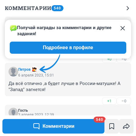
КОММЕНТАРИИ
540
Гость
3 мая 2023, 14:43
Получай награды за комментарии и другие 
задания!
НГС правильно делает, что знакомит читателей с 
нашей новейшей историей. Скоро всё повторится на 
Подробнее в профиле
несколько другом техническом уровне, но 
последствия будут аналогичными. Развитие идёт по 
+0
–0
спирали, а история, к сожалению, нас ничему не учит.
Петров
6 апреля 2023, 15:01
Да всё отлично ,а будет лучше в России-матушке! А 
"Запад" загнется!
+1
–0
Гость
3 апреля 2023, 12:39
540
1 труднве 90е - это последствия неумелого 
Комментарии
упрааления страной и кризиса, который начался в 
экономике СССР в середине 70х годов. 
