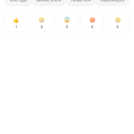
90-е годы
Бизнес в 90-е
Лихие 90-е
Новосибирск
1
0
0
0
0