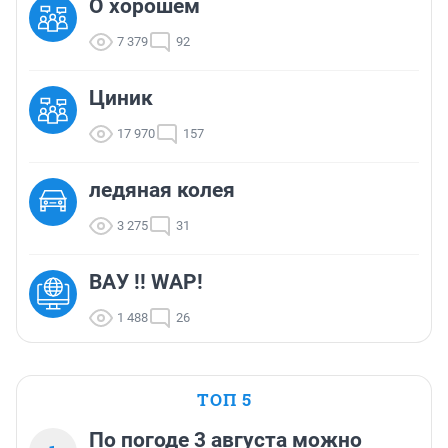
О хорошем
7 379
92
Циник
17 970
157
ледяная колея
3 275
31
ВАУ !! WAP!
1 488
26
ТОП 5
По погоде 3 августа можно