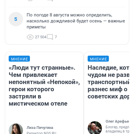
По погоде 8 августа можно определить,
5
насколько дождливой будет осень — важные
приметы
27 504
7
МНЕНИЕ
МНЕНИЕ
«Люди тут странные».
Наследие, кото
Чем привлекает
чудом не разва
непонятный «Непокой»,
транспортный 
герои которого
разнес миф о 
застряли в
советских доро
мистическом отеле
Олег Арефьев
Блогер, предпри
Лиза Пичугина
владелец в тра
Редактор NGS.RU