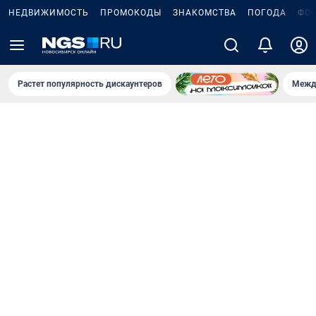
НЕДВИЖИМОСТЬ
ПРОМОКОДЫ
ЗНАКОМСТВА
ПОГОДА
ФО
Растет популярность дискаунтеров
Межд