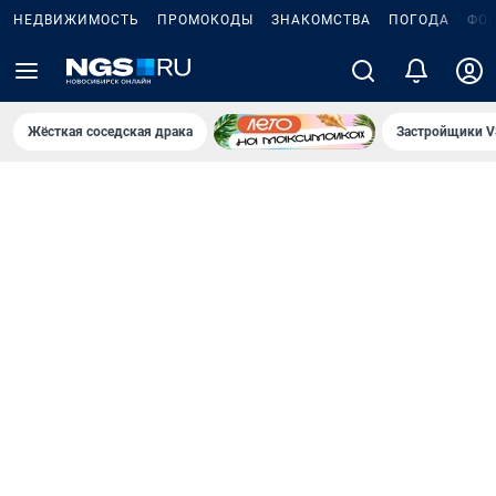
НЕДВИЖИМОСТЬ
ПРОМОКОДЫ
ЗНАКОМСТВА
ПОГОДА
ФО
Жёсткая соседская драка
Застройщики V