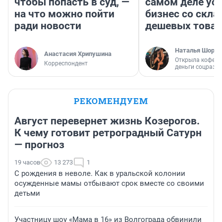
чтобы попасть в суд, —
самом деле ус
на что можно пойти
бизнес со скл
ради новости
дешевых това
Наталья Шорох
Анастасия Хрипушина
Открыла кофейн
Корреспондент
деньги соцразв
РЕКОМЕНДУЕМ
Август перевернет жизнь Козерогов.
К чему готовит ретроградный Сатурн
— прогноз
19 часов
13 273
1
С рождения в неволе. Как в уральской колонии
осужденные мамы отбывают срок вместе со своими
детьми
Участницу шоу «Мама в 16» из Волгограда обвинили