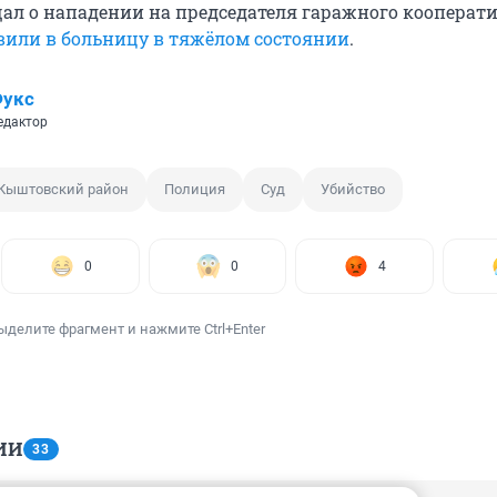
щал о нападении на председателя гаражного кооперат
или в больницу в тяжёлом состоянии
.
Фукс
едактор
Кыштовский район
Полиция
Суд
Убийство
0
0
4
ыделите фрагмент и нажмите Ctrl+Enter
ИИ
33