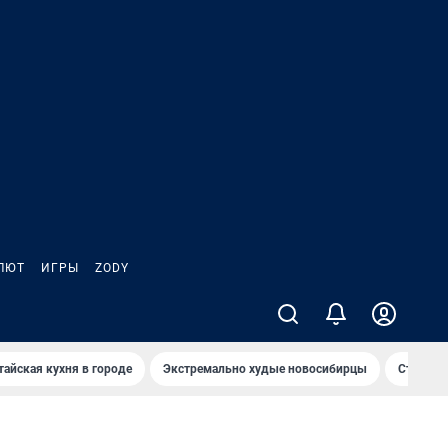
ЛЮТ
ИГРЫ
ZODY
тайская кухня в городе
Экстремально худые новосибирцы
Старт те