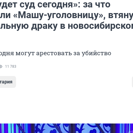
удет суд сегодня»: за что
ли «Машу-уголовницу», втян
ельную драку в новосибирско
годня могут арестовать за убийство
11 783
тария