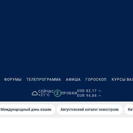
ФОРУМЫ
ТЕЛЕПРОГРАММА
АФИША
ГОРОСКОП
КУРСЫ ВА
USD 82,17
СЕЙЧАС
2
ПРОБКИ
+21°C
EUR 94,84
Международный день кошек
Августовский каталог новостроек
Ки