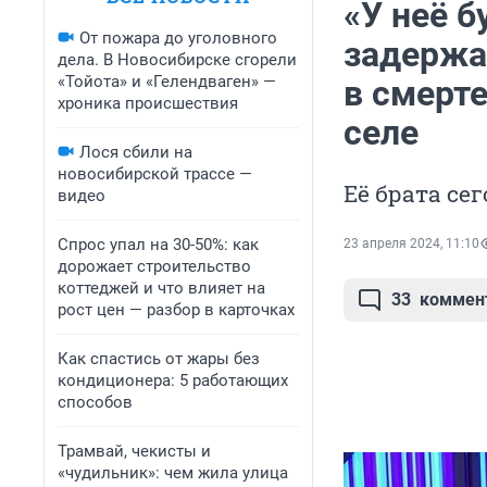
«У неё б
От пожара до уголовного
задержа
дела. В Новосибирске сгорели
«Тойота» и «Гелендваген» —
в смерт
хроника происшествия
селе
Лося сбили на
новосибирской трассе —
Её брата се
видео
Спрос упал на 30-50%: как
23 апреля 2024, 11:10
дорожает строительство
коттеджей и что влияет на
33
коммен
рост цен — разбор в карточках
Как спастись от жары без
кондиционера: 5 работающих
способов
Трамвай, чекисты и
«чудильник»: чем жила улица