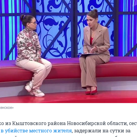
енское»
 из Кыштовского района Новосибирской области, сес
 в убийстве местного жителя
, задержали на сутки за