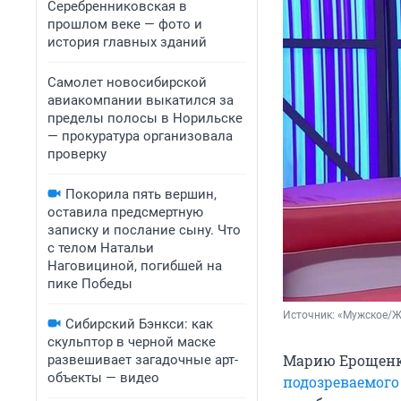
Серебренниковская в
прошлом веке — фото и
история главных зданий
Самолет новосибирской
авиакомпании выкатился за
пределы полосы в Норильске
— прокуратура организовала
проверку
Покорила пять вершин,
оставила предсмертную
записку и послание сыну. Что
с телом Натальи
Наговициной, погибшей на
пике Победы
Источник: 
«Мужское/Ж
Сибирский Бэнкси: как
скульптор в черной маске
Марию Ерощенко
развешивает загадочные арт-
объекты — видео
подозреваемого