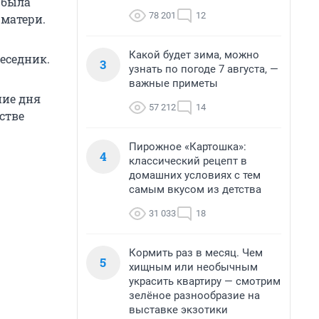
 была
78 201
12
 матери.
Какой будет зима, можно
беседник.
3
узнать по погоде 7 августа, —
важные приметы
ние дня
57 212
14
стве
Пирожное «Картошка»:
4
классический рецепт в
домашних условиях с тем
самым вкусом из детства
31 033
18
Кормить раз в месяц. Чем
5
хищным или необычным
украсить квартиру — смотрим
зелёное разнообразие на
выставке экзотики