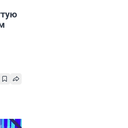
утую
м