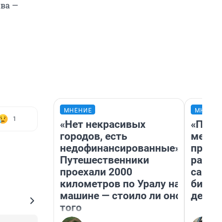
ива —
МНЕНИЕ
МНЕНИ
1
«Нет некрасивых
«Поку
городов, есть
мешке
недофинансированные».
предп
Путешественники
расска
проехали 2000
самом
километров по Уралу на
бизне
машине — стоило ли оно
дешев
того