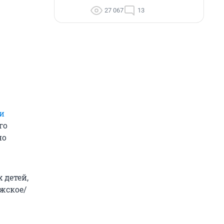
27 067
13
и
го
но
 детей,
жское/