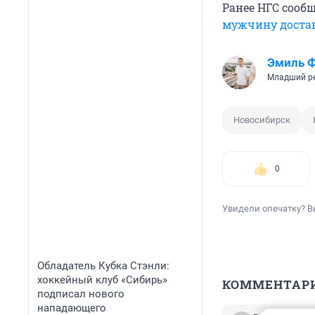
Ранее НГС сооб
мужчину достав
Эмиль 
Младший р
Новосибирск
0
Увидели опечатку? В
Обладатель Кубка Стэнли:
хоккейный клуб «Сибирь»
КОММЕНТАР
подписал нового
нападающего