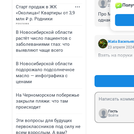
Гость
Полу
23 апреля 2024
Старт продаж в ЖК
«Околица»! Квартиры от 3,9
Про Машу на гла
млн ₽ р. Родники
однако.
В Новосибирской области
растёт число пациентов с
Жаба Васильев
заболеваниями глаз: что
23 апреля 2024
выявляют чаще всего
Взять на поруки 
В Новосибирской области
подорожало подсолнечное
масло — инфографика с
ценами
На Черноморском побережье
закрыли пляжи: что там
происходит
Гость
Войти
Эти вопросы для будущих
первоклассников под силу не
всем взрослым. А вам?