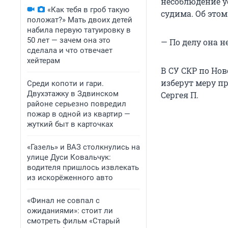
несоблюдение у
«Как тебя в гроб такую
судима. Об это
положат?» Мать двоих детей
набила первую татуировку в
50 лет — зачем она это
— По делу она н
сделала и что отвечает
хейтерам
В СУ СКР по Нов
изберут меру п
Среди копоти и гари.
Двухэтажку в Здвинском
Сергея П.
районе серьезно повредил
пожар в одной из квартир —
жуткий быт в карточках
«Газель» и ВАЗ столкнулись на
улице Дуси Ковальчук:
водителя пришлось извлекать
из искорёженного авто
«Финал не совпал с
ожиданиями»: стоит ли
смотреть фильм «Старый