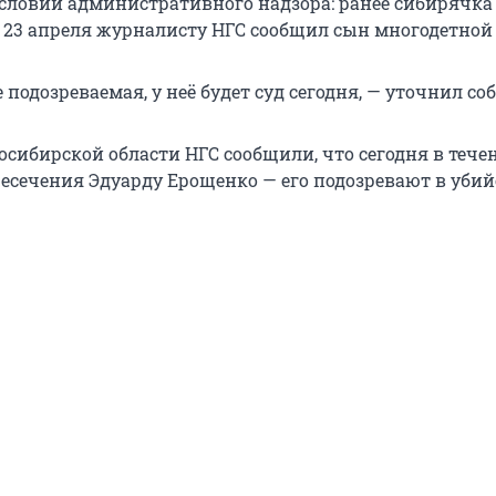
словий административного надзора: ранее сибирячка
м 23 апреля журналисту НГС сообщил сын многодетной
е подозреваемая, у неё будет суд сегодня, — уточнил со
осибирской области НГС сообщили, что сегодня в тече
ресечения Эдуарду Ерощенко — его подозревают в убий