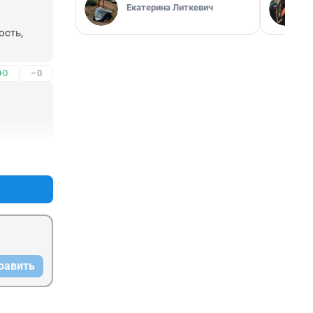
Екатерина Литкевич
сть, 
+0
–0
+0
–0
равить