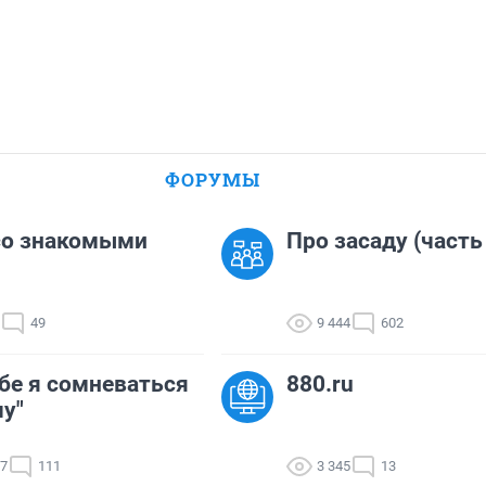
ФОРУМЫ
со знакомыми
Про засаду (часть
49
9 444
602
тебе я сомневаться
880.ru
чу"
07
111
3 345
13