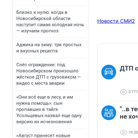
Близко к нулю: когда в
Новосибирской области
Новости СМИ2
наступит самая холодная ночь
— изучаем прогноз
Аджика на зиму: три простых
и вкусных рецепта
Снёс ограждение: под
ДТП 
Новосибирском произошло
жёсткое ДТП с грузовиком —
видео с места аварии
3 771
«Они всё еще в лесу, и им
нужна помощь»: сын
"..в 
пропавших в тайге
Усольцевых назвал еще одну
не хо
версию их исчезновения
19 2
«Август принесет новые