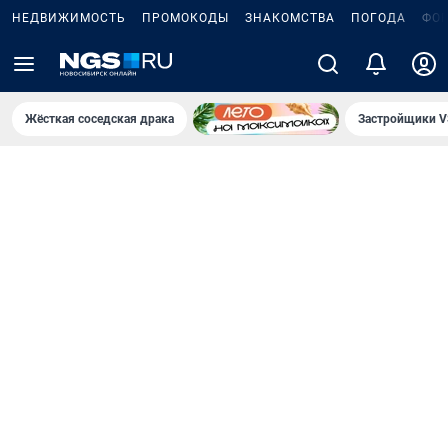
НЕДВИЖИМОСТЬ
ПРОМОКОДЫ
ЗНАКОМСТВА
ПОГОДА
ФО
Жёсткая соседская драка
Застройщики V