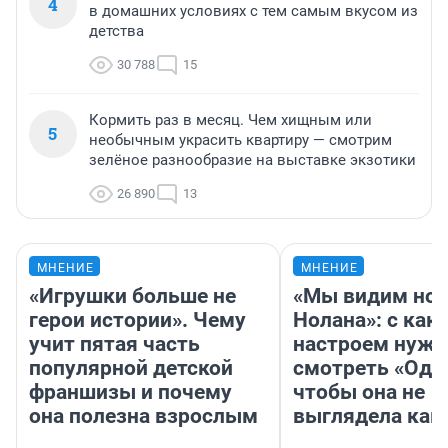
4
в домашних условиях с тем самым вкусом из
детства
30 788
15
Кормить раз в месяц. Чем хищным или
5
необычным украсить квартиру — смотрим
зелёное разнообразие на выставке экзотики
26 890
13
МНЕНИЕ
МНЕНИЕ
«Игрушки больше не
«Мы видим нов
герои истории». Чему
Нолана»: с как
учит пятая часть
настроем нужн
популярной детской
смотреть «Оди
франшизы и почему
чтобы она не
она полезна взрослым
выглядела как