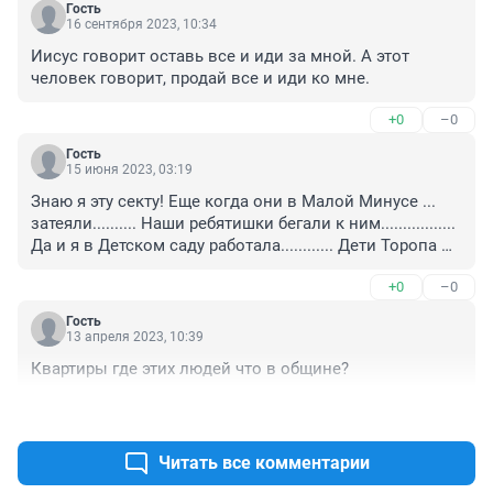
Гость
16 сентября 2023, 10:34
Иисус говорит оставь все и иди за мной. А этот 
человек говорит, продай все и иди ко мне.
+0
–0
Гость
15 июня 2023, 03:19
Знаю я эту секту! Еще когда они в Малой Минусе ... 
затеяли.......... Наши ребятишки бегали к ним................. 
Да и я в Детском саду работала............ Дети Торопа 
ходили к нам в садик................. Потом............. мы 
+0
–0
начали.. понимать .. что то не так! И в Церкви 
Батюшка.......... Они быстренько собрались! Разобрали 
Гость
свои строения......... И .. в Курагино............
13 апреля 2023, 10:39
Квартиры где этих людей что в общине?
+0
–0
Читать все комментарии