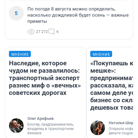
По погоде 8 августа можно определить,
5
насколько дождливой будет осень — важные
приметы
27 272
6
МНЕНИЕ
МНЕНИЕ
Наследие, которое
«Покупаешь ко
чудом не развалилось:
мешке»:
транспортный эксперт
предпринимат
разнес миф о «вечных»
рассказала, как
советских дорогах
самом деле ус
бизнес со скл
дешевых това
Олег Арефьев
Наталья Шорох
Блогер, предприниматель,
владелец в транспортном
Открыла кофейн
бизнесе
деньги соцразв