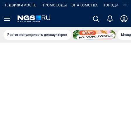
НЕДВИЖИМОСТЬ
ПРОМОКОДЫ
ЗНАКОМСТВА
ПОГОДА
ФО
Растет популярность дискаунтеров
Межд