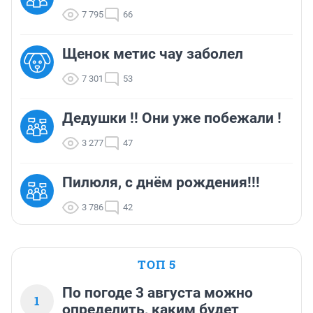
7 795
66
Щенок метис чау заболел
7 301
53
Дедушки !! Они уже побежали !
3 277
47
Пилюля, с днём рождения!!!
3 786
42
ТОП 5
По погоде 3 августа можно
1
определить, каким будет