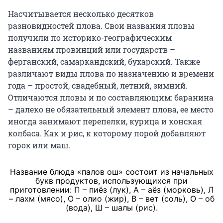
Насчитывается несколько десятков
разновидностей плова. Свои названия пловы
получили по историко-географическим
названиям провинций или государств –
ферганский, самаркандский, бухарский. Также
различают виды плова по назначению и времени
года – простой, свадебный, летний, зимний.
Отличаются пловы и по составляющим: баранина
– далеко не обязательный элемент плова, ее место
иногда занимают перепелки, курица и конская
колбаса. Как и рис, к которому порой добавляют
горох или маш.
Название блюда «палов ош» состоит из начальных
букв продуктов, использующихся при
приготовлении: П – пиёз (лук), А – аёз (морковь), Л
– лахм (мясо), О – олио (жир), В – вет (соль), О – об
(вода), Ш – шалы (рис).