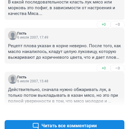
В какой последовательности класть лук мясо или 
морковь это пофиг, в зависимости от настроения и 
качества Мяса.

Цвет рису даёт шафран или куркума....

+0
–0
Воду в зирвак добавляет толко Варвар...

Воды и так от овощей дофига.

Гость
Чем дольше тушишь зирвак, тем вкуснее получится

6 июля 2007, 17:49
Рецепт плова указан в корне неверно. После того, как 
масло накалилось, кладут целую луковицу, которую 
выжаривают до коричневого цвета, что и дает плову 
цвет. Потом обжаривают мясо пока не выпариться 
+0
–0
вся жидкость, и появится коричневая корочка, потом 
закладывают лук и морковь. Лук нарезается 
Гость
тончайшими кольцами, морковь тонкой соломкой, 
6 июля 2007, 15:48
естествено вручную. Жарится на том же огне до тех 
Действительно, сначала нужно обжаривать лук, а 
пор, пока морковка не станет мягкой, после этого в 
только потом выкладывать в казан мясо, но это при 
кипящую массу кладут специи: зира, паприка, 
полной уверенности в том, что мясо молодое и 
красный острый перец, немного черного перца, 
свежее, иначе оно простго не успеет приготовиться и 
барбарис, если есть желание - шафран, соль с учетом 
+0
–0
будет жёстким. А ещё в некоторых местах 
риса. После этого закладывается рис и обавляем 
Узбекистана в плов кроме чеснока кладут айву. Жила 
воду, вода должна закрывать первую фалангу пальца 
в Самарканде 15 лет, пробовала, очень вкусно!!!
Читать все комментарии
и ждем с открытой крышкой, пока вода не 