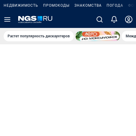
НЕДВИЖИМОСТЬ
ПРОМОКОДЫ
ЗНАКОМСТВА
ПОГОДА
ФО
Растет популярность дискаунтеров
Межд