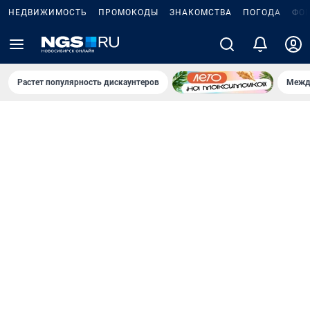
НЕДВИЖИМОСТЬ
ПРОМОКОДЫ
ЗНАКОМСТВА
ПОГОДА
ФО
Растет популярность дискаунтеров
Межд