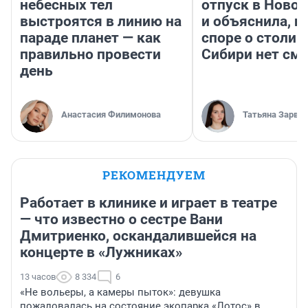
небесных тел
отпуск в Ново
выстроятся в линию на
и объяснила, п
параде планет — как
споре о столиц
правильно провести
Сибири нет см
день
Анастасия Филимонова
Татьяна Зарва
РЕКОМЕНДУЕМ
Работает в клинике и играет в театре
— что известно о сестре Вани
Дмитриенко, оскандалившейся на
концерте в «Лужниках»
13 часов
8 334
6
«Не вольеры, а камеры пыток»: девушка
пожаловалась на состояние экопарка «Лотос» в