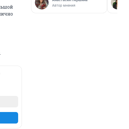
Автор мнения
льшой
лично
.
с