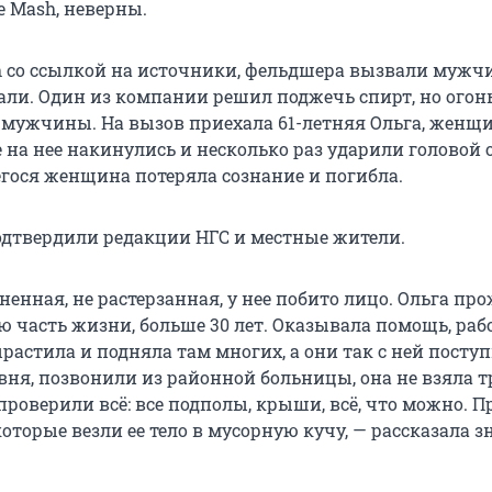
е Mash, неверны.
 со ссылкой на источники, фельдшера вызвали мужч
ли. Один из компании решил поджечь спирт, но огон
о мужчины. На вызов приехала 61-летняя Ольга, женщ
е на нее накинулись и несколько раз ударили головой о
гося женщина потеряла сознание и погибла.
дтвердили редакции НГС и местные жители.
ненная, не растерзанная, у нее побито лицо. Ольга пр
 часть жизни, больше 30 лет. Оказывала помощь, раб
астила и подняла там многих, а они так с ней поступ
вня, позвонили из районной больницы, она не взяла т
проверили всё: все подполы, крыши, всё, что можно. 
оторые везли ее тело в мусорную кучу, — рассказала 