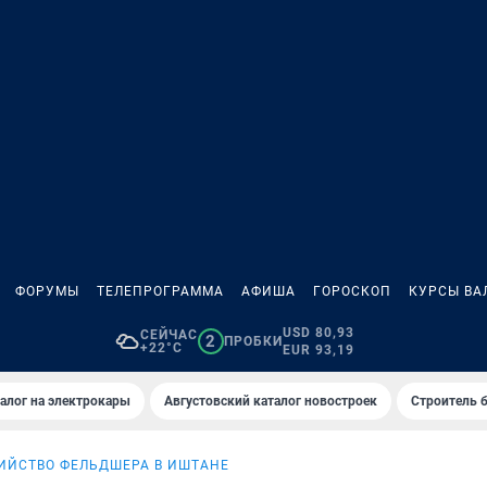
ФОРУМЫ
ТЕЛЕПРОГРАММА
АФИША
ГОРОСКОП
КУРСЫ ВА
USD 80,93
СЕЙЧАС
2
ПРОБКИ
+22°C
EUR 93,19
алог на электрокары
Августовский каталог новостроек
Строитель б
ИЙСТВО ФЕЛЬДШЕРА В ИШТАНЕ