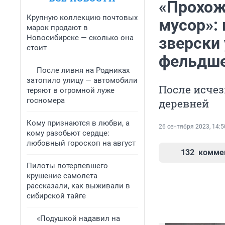
«Прохожи
Крупную коллекцию почтовых
мусор»:
марок продают в
Новосибирске — сколько она
зверски
стоит
фельдш
После ливня на Родниках
затопило улицу — автомобили
После исче
теряют в огромной луже
госномера
деревней
Кому признаются в любви, а
26 сентября 2023, 14:5
кому разобьют сердце:
любовный гороскоп на август
132
комме
Пилоты потерпевшего
крушение самолета
рассказали, как выживали в
сибирской тайге
«Подушкой надавил на