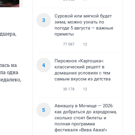
Суровой или мягкой будет
3
зима, можно узнать по
погоде 5 августа — важные
дшера,
приметы
77 087
12
Пирожное «Картошка»:
4
лась на
классический рецепт в
ла одна
домашних условиях с тем
самым вкусом из детства
недалеко,
30 178
12
Авиашоу в Мочище — 2026:
5
как добраться до аэродрома,
сколько стоят билеты и
полная программа
фестиваля «Вива Авиа!»