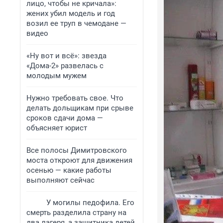
лицо, чтобы не кричала»:
жених убил модель и год
возил ее труп в чемодане —
видео
«Ну вот и всё»: звезда
«Дома-2» развелась с
молодым мужем
Нужно требовать свое. Что
делать дольщикам при срыве
сроков сдачи дома —
объясняет юрист
Все полосы Димитровского
моста откроют для движения
осенью — какие работы
выполняют сейчас
У могилы педофила. Его
смерть разделила страну на
два лагеря, а защитника детей