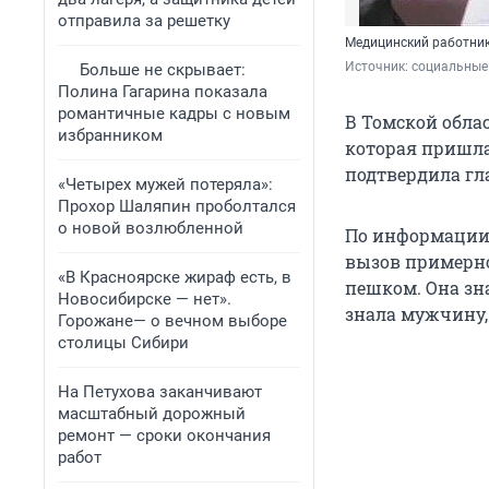
отправила за решетку
Медицинский работни
Источник: 
социальные 
Больше не скрывает:
Полина Гагарина показала
романтичные кадры с новым
В Томской обла
избранником
которая пришла
подтвердила гл
«Четырех мужей потеряла»:
Прохор Шаляпин проболтался
о новой возлюбленной
По информации 
вызов примерно
«В Красноярске жираф есть, в
пешком. Она зна
Новосибирске — нет».
знала мужчину,
Горожане— о вечном выборе
столицы Сибири
На Петухова заканчивают
масштабный дорожный
ремонт — сроки окончания
работ