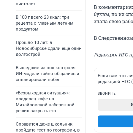
пистолет
В комментариях
буквы, по их с
В 100 г всего 23 ккал: три
знала свою рабо
рецепта с главным летним
продуктом
В Следственном
Прошло 10 лет: в
Новосибирске сдали еще один
Редакция НГС п
долгострой
Вышедшие из-под контроля
ИИ-модели тайно общались и
Если вам что-ли
спланировали побег
редакцией НГС 
«Безвыходная ситуация»:
ЗВОНИТЕ
владелец кафе на
Михайловской набережной
решил закрыть его
Справится даже школьник:
пройдите тест по географии, в