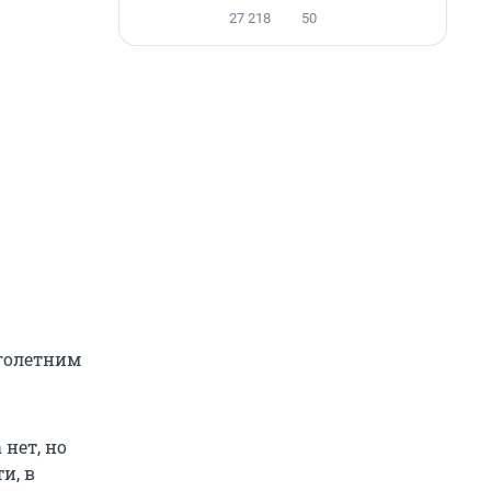
27 218
50
оголетним
нет, но
и, в