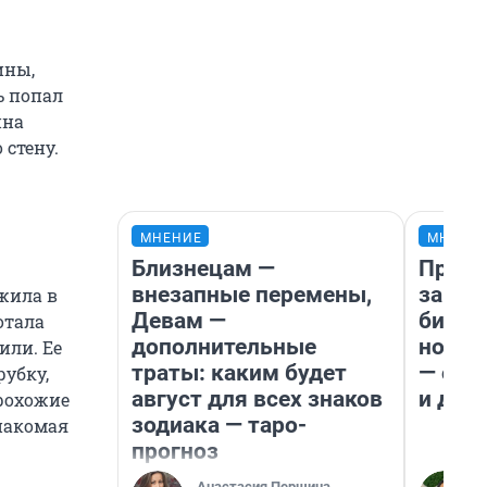
ины,
ь попал
ина
 стену.
МНЕНИЕ
МНЕНИ
Близнецам —
Прода
внезапные перемены,
запла
ожила в
Девам —
бизне
отала
дополнительные
новый
или. Ее
траты: каким будет
— он 
рубку,
август для всех знаков
и даж
Прохожие
зодиака — таро-
знакомая
прогноз
Анастасия Першина