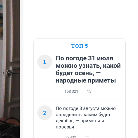
ТОП 5
По погоде 31 июля
1
можно узнать, какой
будет осень, —
народные приметы
158 321
15
По погоде 3 августа можно
2
определить, каким будет
декабрь, — приметы и
поверья
86 802
11