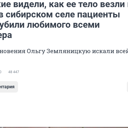
е видели, как ее тело везли 
 в сибирском селе пациенты
 убили любимого всеми
ера
зновения Ольгу Земляницкую искали все
0
48 447
нтария