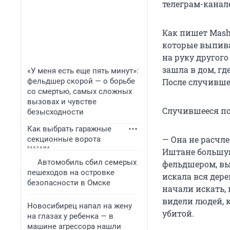
телеграм-канал
Как пишет Mash
которые выпива
на руку другог
зашла в дом, гд
«У меня есть еще пять минут»:
фельдшер скорой — о борьбе
После случивше
со смертью, самых сложных
вызовах и чувстве
Случившееся по
безысходности
Как выбрать гаражные
— Она не расчле
секционные ворота
Иштане большую
Автомобиль сбил семерых
фельдшером, выр
пешеходов на островке
искала вся дере
безопасности в Омске
начали искать, 
видели людей, к
Новосибирец напал на жену
убитой.
на глазах у ребенка — в
машине агрессора нашли