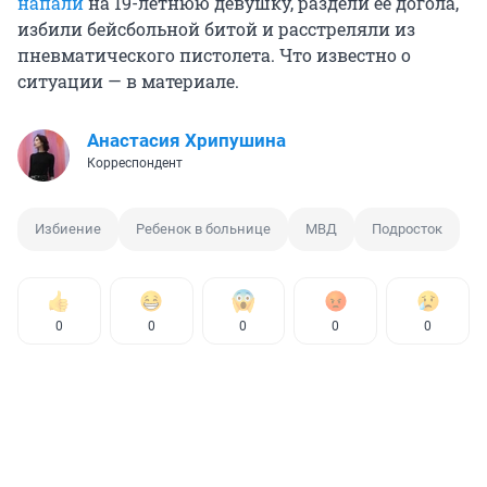
напали
на 19-летнюю девушку, раздели ее догола,
избили бейсбольной битой и расстреляли из
пневматического пистолета. Что известно о
ситуации — в материале.
Анастасия Хрипушина
Корреспондент
Избиение
Ребенок в больнице
МВД
Подросток
0
0
0
0
0