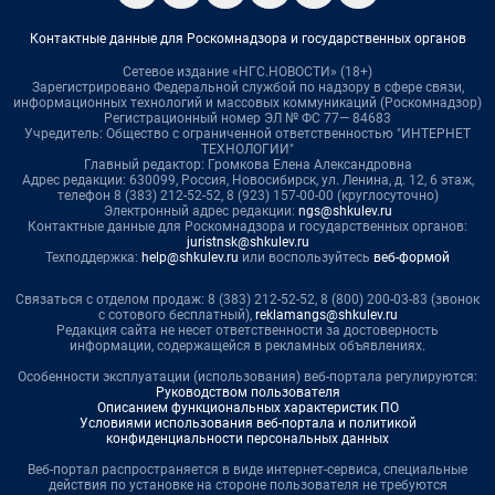
Контактные данные для Роскомнадзора и государственных органов
Сетевое издание «НГС.НОВОСТИ» (18+)
Зарегистрировано Федеральной службой по надзору в сфере связи,
информационных технологий и массовых коммуникаций (Роскомнадзор)
Регистрационный номер ЭЛ № ФС 77— 84683
Учредитель: Общество с ограниченной ответственностью "ИНТЕРНЕТ
ТЕХНОЛОГИИ"
Главный редактор: Громкова Елена Александровна
Адрес редакции: 630099, Россия, Новосибирск, ул. Ленина, д. 12, 6 этаж,
телефон 8 (383) 212-52-52, 8 (923) 157-00-00 (круглосуточно)
Электронный адрес редакции:
ngs@shkulev.ru
Контактные данные для Роскомнадзора и государственных органов:
juristnsk@shkulev.ru
Техподдержка:
help@shkulev.ru
или воспользуйтесь
веб-формой
Связаться с отделом продаж: 8 (383) 212-52-52, 8 (800) 200-03-83 (звонок
с сотового бесплатный),
reklamangs@shkulev.ru
Редакция сайта не несет ответственности за достоверность
информации, содержащейся в рекламных объявлениях.
Особенности эксплуатации (использования) веб-портала регулируются:
Руководством пользователя
Описанием функциональных характеристик ПО
Условиями использования веб-портала и политикой
конфиденциальности персональных данных
Веб-портал распространяется в виде интернет-сервиса, специальные
действия по установке на стороне пользователя не требуются