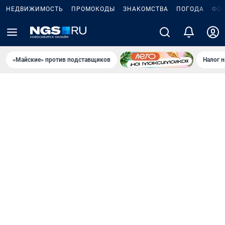
НЕДВИЖИМОСТЬ
ПРОМОКОДЫ
ЗНАКОМСТВА
ПОГОДА
ФО
«Майские» против подставщиков
Налог 