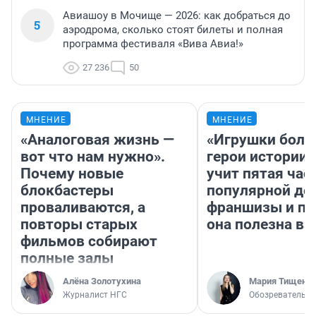
Авиашоу в Мочище — 2026: как добраться до
5
аэродрома, сколько стоят билеты и полная
программа фестиваля «Вива Авиа!»
27 236
50
МНЕНИЕ
МНЕНИЕ
«Аналоговая жизнь —
«Игрушки боль
вот что нам нужно».
герои истории»
Почему новые
учит пятая час
блокбастеры
популярной де
проваливаются, а
франшизы и п
повторы старых
она полезна в
фильмов собирают
полные залы
Алёна Золотухина
Мария Тищенк
Журналист НГС
Обозреватель