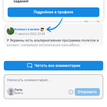
задания!
Что значит: могли напасть? Инцидент мог случиться 7 
августа? Корреспондент хоть школу закончил? Молчу 
Подробнее в профиле
про институт🤣🤣🤣. Дикий какой то заголовок и все 
содержание!
+0
–0
Коляныч в екзиле
11 августа 2023, 22:43
У Украины есть альтернативная программа полетов в 
космос, например легализация каннабиса.
+0
–0
Читать все комментарии
Гость
Отправить
Войти