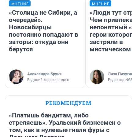
МНЕНИЕ
МНЕНИЕ
«Столица не Сибири, а
«Люди тут стр
очередей».
Чем привлекае
Новосибирцы
непонятный «Н
постоянно попадают в
герои которого
заторы: откуда они
застряли в
берутся
мистическом о
Александра Бруня
Лиза Пичугина
Ведущий корреспондент
Редактор NGS.R
РЕКОМЕНДУЕМ
«Платишь бандитам, либо
стреляешь». Уральский бизнесмен о
том, как в нулевые гнали фуры с