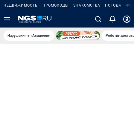
НЕДВИЖИМОСТЬ
ПРОМОКОДЫ
ЗНАКОМСТВА
ПОГОДА
ФО
Нарушения в «Авиценне»
Роботы-доставщ