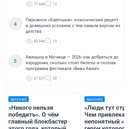
77 646
12
Пирожное «Картошка»: классический рецепт
4
в домашних условиях с тем самым вкусом из
детства
30 546
15
Авиашоу в Мочище — 2026: как добраться до
5
аэродрома, сколько стоят билеты и полная
программа фестиваля «Вива Авиа!»
27 527
50
МНЕНИЕ
МНЕНИЕ
«Никого нельзя
«Люди тут стр
победить». О чём
Чем привлекае
главный блокбастер
непонятный «Н
этого года, который
герои которого