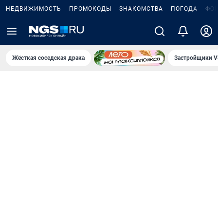
НЕДВИЖИМОСТЬ
ПРОМОКОДЫ
ЗНАКОМСТВА
ПОГОДА
ФО
Жёсткая соседская драка
Застройщики V