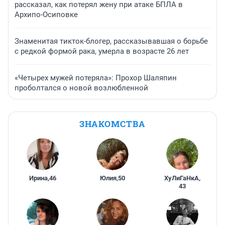
рассказал, как потерял жену при атаке БПЛА в
Архипо-Осиповке
Знаменитая тикток-блогер, рассказывавшая о борьбе
с редкой формой рака, умерла в возрасте 26 лет
«Четырех мужей потеряла»: Прохор Шаляпин
проболтался о новой возлюбленной
ЗНАКОМСТВА
Ирина
,
46
Юлия
,
50
ХуЛиГаНкА
,
43