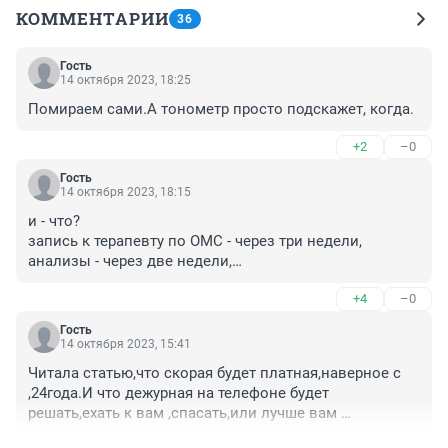
КОММЕНТАРИИ
36
Гость
14 октября 2023, 18:25
Помираем сами.А тонометр просто подскажет, когда.
+2
–0
Гость
14 октября 2023, 18:15
и - что?

запись к терапевту по ОМС - через три недели,

анализы - через две недели,

снова к терапевту - ещё пара недель...

+4
–0
с нас за что деньги берут - 

может, пора отменить ОМС, 

Гость
если народ раньше помрёт, чем к врачу попадёт?
14 октября 2023, 15:41
Читала статью,что скорая будет платная,наверное с 
,24года.И что дежурная на телефоне будет 
решать,ехать к вам ,спасать,или лучше вам 
умереть.На сколько это правда,не знаю.Но это было 