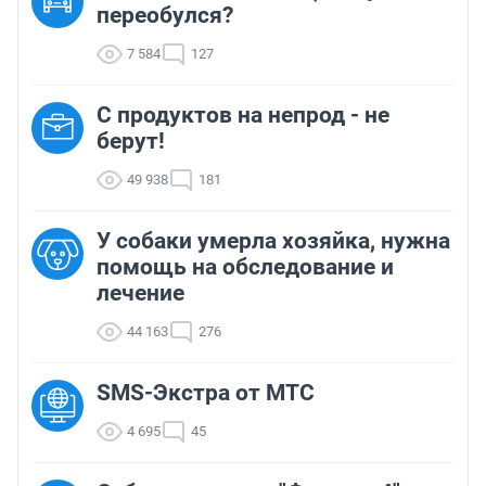
переобулся?
7 584
127
С продуктов на непрод - не
берут!
49 938
181
У собаки умерла хозяйка, нужна
помощь на обследование и
лечение
44 163
276
SMS-Экстра от МТС
4 695
45