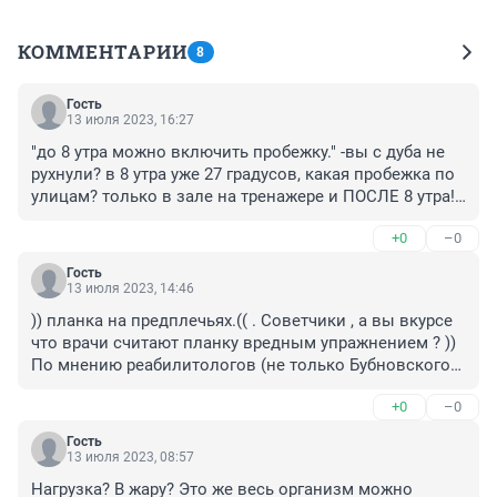
КОММЕНТАРИИ
8
Гость
13 июля 2023, 16:27
"до 8 утра можно включить пробежку." -вы с дуба не 
рухнули? в 8 утра уже 27 градусов, какая пробежка по 
улицам? только в зале на тренажере и ПОСЛЕ 8 утра!! 
так как сердечко сломается. утром надо встать, 
+0
–0
организм "запустить" - душ и чуть-чуть еды, подождать 
около часа чтобы это усвоилось --во т и 8 утра))
Гость
13 июля 2023, 14:46
)) планка на предплечьях.(( . Советчики , а вы вкурсе 
что врачи считают планку вредным упражнением ? )) 
По мнению реабилитологов (не только Бубновского), 
при выполнении упражнения кровь и лимфа плохо 
+0
–0
циркулируют в мышцах, мышцы спазмируют и это 
упражнение может приводить к повышению 
Гость
внутрибрюшного, внутричерепного, внутриглазного и 
13 июля 2023, 08:57
артериального давления. А значит люди со слабым 
Нагрузка? В жару? Это же весь организм можно 