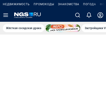
НЕДВИЖИМОСТЬ
ПРОМОКОДЫ
ЗНАКОМСТВА
ПОГОДА
ФО
Жёсткая соседская драка
Застройщики V