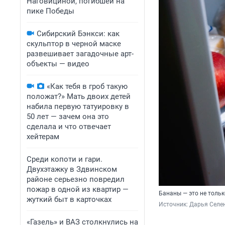
Наговициной, погибшей на
пике Победы
Сибирский Бэнкси: как
скульптор в черной маске
развешивает загадочные арт-
объекты — видео
«Как тебя в гроб такую
положат?» Мать двоих детей
набила первую татуировку в
50 лет — зачем она это
сделала и что отвечает
хейтерам
Среди копоти и гари.
Двухэтажку в Здвинском
районе серьезно повредил
пожар в одной из квартир —
Бананы — это не тольк
жуткий быт в карточках
Источник: 
Дарья Селен
«Газель» и ВАЗ столкнулись на