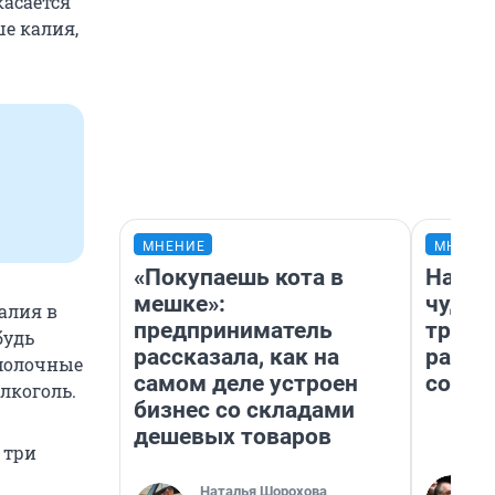
касается
е калия,
МНЕНИЕ
МНЕНИ
«Покупаешь кота в
Насле
мешке»:
чудом
алия в
предприниматель
транс
будь
рассказала, как на
разне
 молочные
самом деле устроен
совет
лкоголь.
бизнес со складами
дешевых товаров
 три
Наталья Шорохова