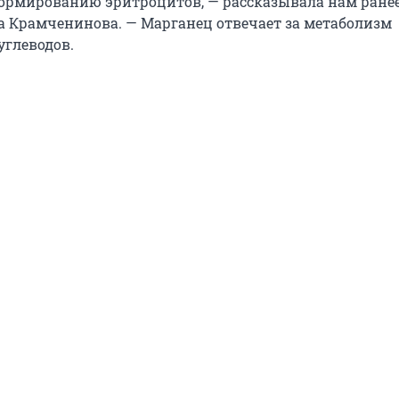
рмированию эритроцитов, — рассказывала нам ране
а Крамченинова. — Марганец отвечает за метаболизм
углеводов.