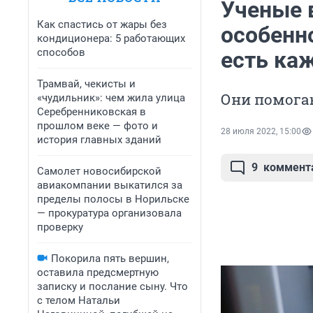
Ученые 
Как спастись от жары без
особенн
кондиционера: 5 работающих
способов
есть ка
Трамвай, чекисты и
Они помога
«чудильник»: чем жила улица
Серебренниковская в
прошлом веке — фото и
28 июля 2022, 15:00
история главных зданий
9
коммент
Самолет новосибирской
авиакомпании выкатился за
пределы полосы в Норильске
— прокуратура организовала
проверку
Покорила пять вершин,
оставила предсмертную
записку и послание сыну. Что
с телом Натальи