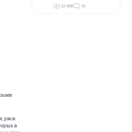
27 055
13
чными
, риск
торых в