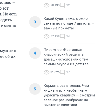
оровью —
78 190
12
о ест
. Но есть
Какой будет зима, можно
водить
3
узнать по погоде 7 августа, —
о именно
важные приметы
57 158
14
Пирожное «Картошка»:
ч мужчин
4
классический рецепт в
ые об их
домашних условиях с тем
самым вкусом из детства
31 026
17
Кормить раз в месяц. Чем
5
хищным или необычным
украсить квартиру — смотрим
зелёное разнообразие на
выставке экзотики