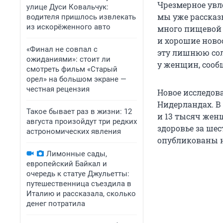
Чрезмерное увл
улице Дуси Ковальчук:
мы уже расска
водителя пришлось извлекать
из искорёженного авто
много пищевой 
и хорошие ново
«Финал не совпал с
эту лишнюю сол
ожиданиями»: стоит ли
у женщин, соо
смотреть фильм «Старый
орел» на большом экране —
честная рецензия
Новое исследов
Нидерландах. В
Такое бывает раз в жизни: 12
и 13 тысяч женщ
августа произойдут три редких
здоровье за шес
астрономических явления
опубликованы на
Лимонные сады,
европейский Байкал и
очередь к статуе Джульетты:
путешественница съездила в
Италию и рассказала, сколько
денег потратила