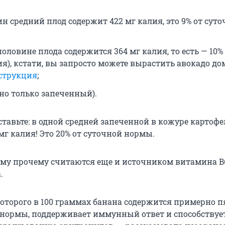
н средний плод содержит 422 мг калия, это 9% от сут
половине плода содержится 364 мг калия, то есть — 10
я), кстати, вы запросто можете вырастить авокадо д
струкция
;
(но только запеченный).
ставьте: в одной средней запеченной в кожуре картоф
мг калия! Это 20% от суточной нормы.
ему прочему считаются еще и источником витамина B6
.
которого в 100 граммах банана содержится примерно п
 нормы, поддерживает иммунный ответ и способствуе