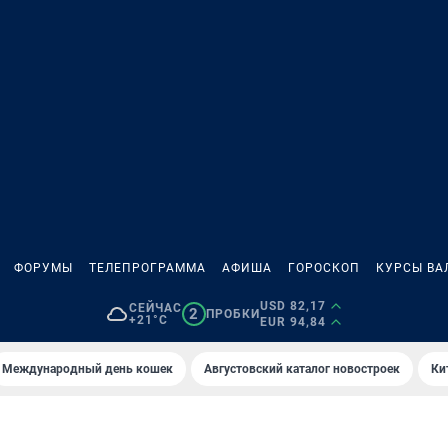
ФОРУМЫ
ТЕЛЕПРОГРАММА
АФИША
ГОРОСКОП
КУРСЫ ВА
USD 82,17
СЕЙЧАС
2
ПРОБКИ
+21°C
EUR 94,84
Международный день кошек
Августовский каталог новостроек
Ки