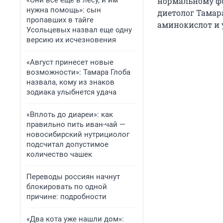
«Они всё еще в лесу, и им
нормальному фо
нужна помощь»: сын
диетолог Тамар
пропавших в тайге
аминокислот и 
Усольцевых назвал еще одну
версию их исчезновения
«Август принесет новые
возможности»: Тамара Глоба
назвала, кому из знаков
зодиака улыбнется удача
«Вплоть до диареи»: как
правильно пить иван-чай —
новосибирский нутрициолог
подсчитал допустимое
количество чашек
Переводы россиян начнут
блокировать по одной
причине: подробности
«Два кота уже нашли дом»: