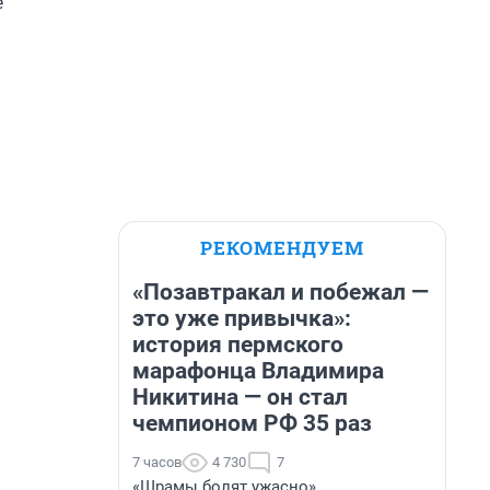
е
РЕКОМЕНДУЕМ
«Позавтракал и побежал —
это уже привычка»:
история пермского
марафонца Владимира
Никитина — он стал
чемпионом РФ 35 раз
7 часов
4 730
7
«Шрамы болят ужасно».