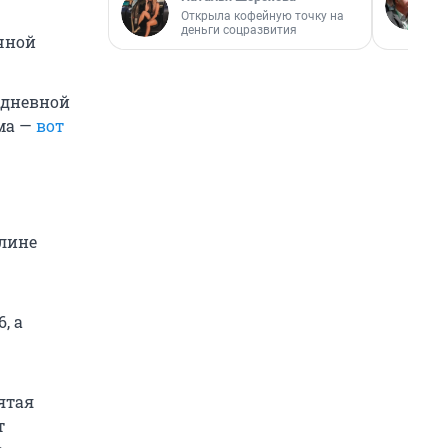
Открыла кофейную точку на
деньги соцразвития
очной
% дневной
ома —
вот
елине
, а
ятая
т