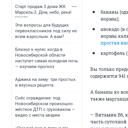
Старт продаж 3 дома ЖК
бананы (оди
Марсель-2. Дом, небо, река!
нормы);
Эти вопросы для будущих
авокадо (в 
первоклассников под силу не
нормы кали
всем взрослым. А вам?
простая ин
Близко к нулю: когда в
картофель 
Новосибирской области
наступит самая холодная ночь
— изучаем прогноз
Вы только пред
содержится 941 
Аджика на зиму: три простых
и вкусных рецепта
А бананы ко вс
Снёс ограждение: под
также марганца
Новосибирском произошло
жёсткое ДТП с грузовиком —
— Витамин B6, 
видео с места аварии
часть суточной