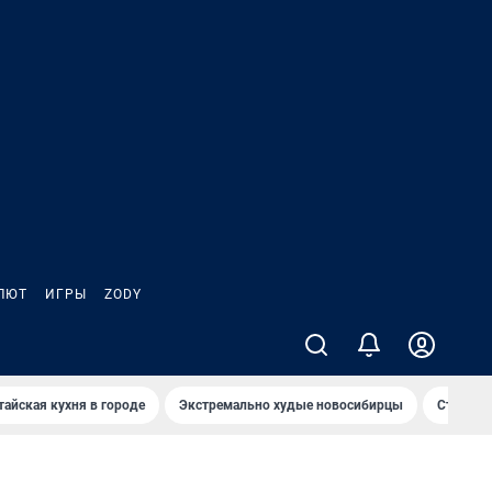
ЛЮТ
ИГРЫ
ZODY
тайская кухня в городе
Экстремально худые новосибирцы
Старт те