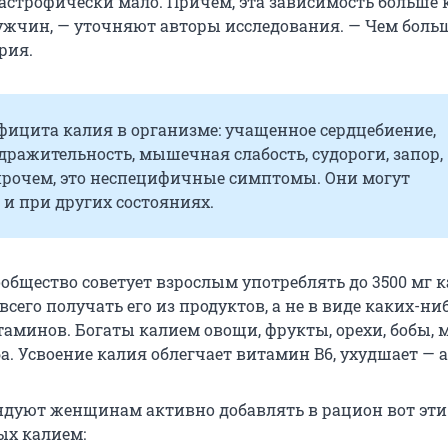
тастрофически мало. Причем, эта зависимость больше 
ужчин, — уточняют авторы исследования. — Чем больш
рия.
фицита калия в организме: учащенное сердцебиение,
дражительность, мышечная слабость, судороги, запор,
Впрочем, это неспецифичные симптомы. Они могут
и при других состояниях.
общество советует взрослым употреблять до 3500 мг к
всего получать его из продуктов, а не в виде каких-ни
таминов. Богаты калием овощи, фрукты, орехи, бобы,
. Усвоение калия облегчает витамин B6, ухудшает — а
дуют женщинам активно добавлять в рацион вот эти
ых калием: