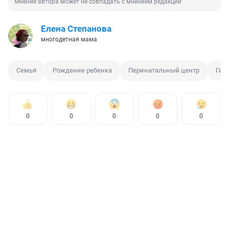
Мнение автора может не совпадать с мнением редакции
Елена Степанова
многодетная мама
Семья
Рождение ребенка
Перинатальный центр
Ген
0
0
0
0
0