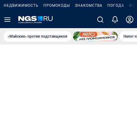
НЕДВИЖИМОСТЬ
ПРОМОКОДЫ
ЗНАКОМСТВА
ПОГОДА
ФО
«Майские» против подставщиков
Налог 