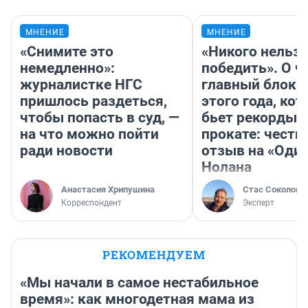
МНЕНИЕ
МНЕНИЕ
«Снимите это
«Никого нельз
немедленно»:
победить». О ч
журналистке НГС
главный блокб
пришлось раздеться,
этого года, ко
чтобы попасть в суд, —
бьет рекорды 
на что можно пойти
прокате: честн
ради новости
отзыв на «Оди
Нолана
Анастасия Хрипушина
Стас Соколов
Корреспондент
Эксперт
РЕКОМЕНДУЕМ
«Мы начали в самое нестабильное
время»: как многодетная мама из