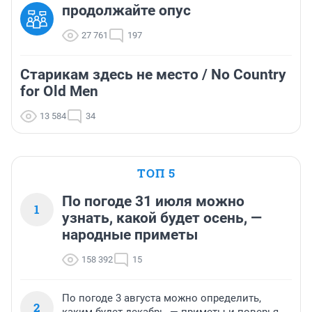
продолжайте опус
27 761
197
Старикам здесь не место / No Country
for Old Men
13 584
34
ТОП 5
По погоде 31 июля можно
1
узнать, какой будет осень, —
народные приметы
158 392
15
По погоде 3 августа можно определить,
2
каким будет декабрь, — приметы и поверья