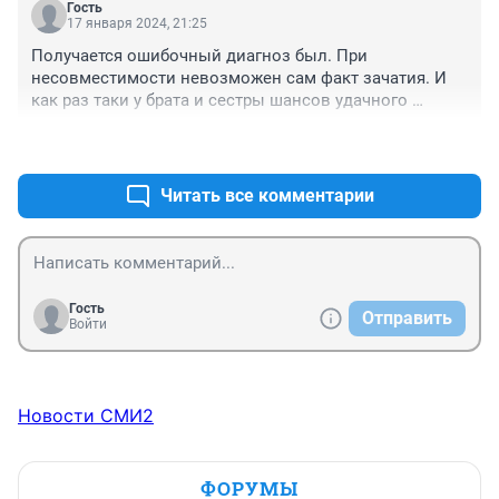
Гость
17 января 2024, 21:25
Получается ошибочный диагноз был. При 
несовместимости невозможен сам факт зачатия. И 
как раз таки у брата и сестры шансов удачного 
оплодотворения намного больше, только притока 
+0
–0
свежего генома нет. Несовместимость, это прям 
разные вы, а не родственные значит. Но хорошо,что 
эта ошибка, окупилась втройне. А выкидыши,кстати, 
Читать все комментарии
бывают и у здоровых абсолютно людей.Это природа. 
И среда.
Гость
Отправить
Войти
Новости СМИ2
ФОРУМЫ