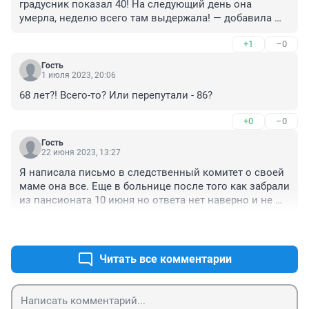
градусник показал 40! На следующий день она 
умерла, неделю всего там выдержала! — добавила 
Анна." Вы серьёзно? То есть дочь лично замерила 
+1
–0
матери температуру, на градуснике было 40, но скорую 
с этот же час она не вызвала? Нормально так 
Гость
пострадавшая дочура поступила. Или часть 
1 июля 2023, 20:06
расписанных ужасов - враньё. Или с дочей тоже что-
68 лет?! Всего-то? Или перепутали - 86?
то не так.
+0
–0
Гость
22 июня 2023, 13:27
Я написала письмо в следственный комитет о своей 
маме она все. Еще в больнице после того как забрали 
из пансионата 10 июня но ответа нет наверно и не 
дождемся
+0
–0
Читать все комментарии