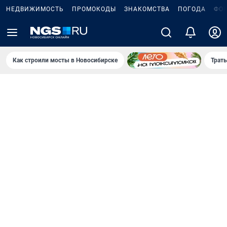
НЕДВИЖИМОСТЬ
ПРОМОКОДЫ
ЗНАКОМСТВА
ПОГОДА
ФО
Как строили мосты в Новосибирске
Траты