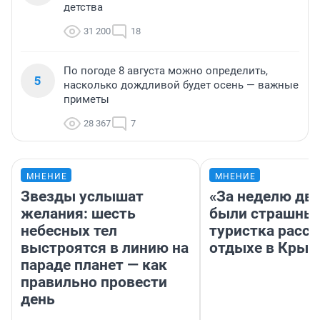
детства
31 200
18
По погоде 8 августа можно определить,
5
насколько дождливой будет осень — важные
приметы
28 367
7
МНЕНИЕ
МНЕНИЕ
Звезды услышат
«За неделю две
желания: шесть
были страшные
небесных тел
туристка расск
выстроятся в линию на
отдыхе в Крым
параде планет — как
правильно провести
день