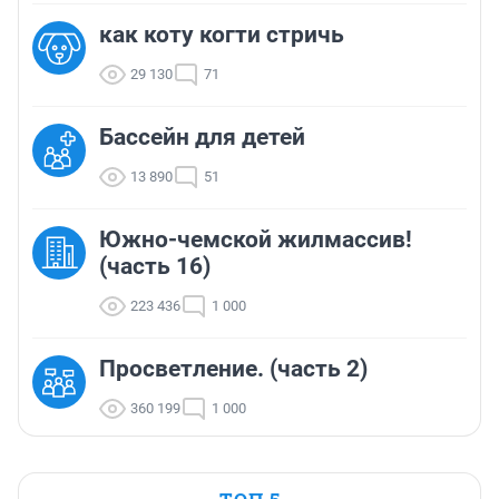
как коту когти стричь
29 130
71
Бассейн для детей
13 890
51
Южно-чемской жилмассив!
(часть 16)
223 436
1 000
Просветление. (часть 2)
360 199
1 000