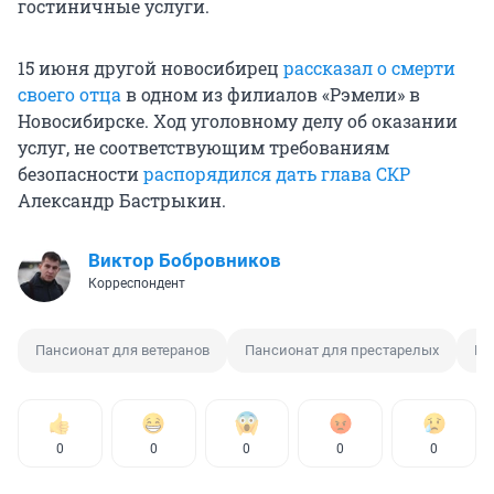
гостиничные услуги.
15 июня другой новосибирец
рассказал о смерти
своего отца
в одном из филиалов «Рэмели» в
Новосибирске. Ход уголовному делу об оказании
услуг, не соответствующим требованиям
безопасности
распорядился дать глава СКР
Александр Бастрыкин.
Виктор Бобровников
Корреспондент
Пансионат для ветеранов
Пансионат для престарелых
Ве
0
0
0
0
0